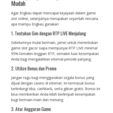
Mudah
Agar Engkau dapat mencapai kejayaan dalam game
slot online, selanjutnya merupakan sejumlah rencana
apa mampu Engkau gunakan:
1. Tentukan Gim dengan RTP LIVE Menjulang
Sebelumnya mulai bermain, jamin untuk menentukan
game slot gacor siapa mempunyai RTP LIVE minimal
95%.Semakin tinggian RTP, semakin luas kesempatan
Anda bagi mengalahkan internal periode panjang.
2. Utilize Bonus dan Promo
Jangan ragu bagi menggunakan segala bonus yang
dijual dengan casino di internet. Ini termasuk bonus
terlindungi tiba, cashback, serta giliran gratis. Bonus ini
bisa memberikan Anda lebih berlimpah kesempatan
bagi bermain-main dan menang.
3. Atur Anggaran Game