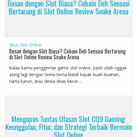
Bosan dengan Slot Biasa? Cobain Deh Sensasi
Bertarung di Slot Online Review Snake Arena
Situs Slot Online
Bosan dengan Slot Biasa? Cobain Deh Sensasi Bertarung
di Slot Online Review Snake Arena
Kalau kamu penggemar game slot online, pasti udah nggak
asing lagi dengan tema-tema klasik kayak buah-buahan,
harta karun, atau dewa-dewi Mesir....
Mengupas Tuntas Ulasan Slot CQ9 Gaming:
Keunggulan, Fitur, dan Strategi Terbaik Bermain
Slot Online