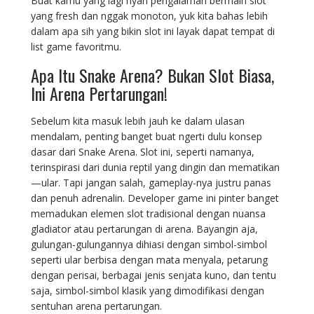
Buat kamu yang lagi nyari pengalaman bermain slot
yang fresh dan nggak monoton, yuk kita bahas lebih
dalam apa sih yang bikin slot ini layak dapat tempat di
list game favoritmu.
Apa Itu Snake Arena? Bukan Slot Biasa,
Ini Arena Pertarungan!
Sebelum kita masuk lebih jauh ke dalam ulasan
mendalam, penting banget buat ngerti dulu konsep
dasar dari Snake Arena. Slot ini, seperti namanya,
terinspirasi dari dunia reptil yang dingin dan mematikan
—ular. Tapi jangan salah, gameplay-nya justru panas
dan penuh adrenalin. Developer game ini pinter banget
memadukan elemen slot tradisional dengan nuansa
gladiator atau pertarungan di arena. Bayangin aja,
gulungan-gulungannya dihiasi dengan simbol-simbol
seperti ular berbisa dengan mata menyala, petarung
dengan perisai, berbagai jenis senjata kuno, dan tentu
saja, simbol-simbol klasik yang dimodifikasi dengan
sentuhan arena pertarungan.