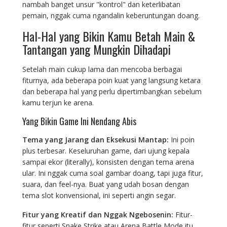
nambah banget unsur "kontrol" dan keterlibatan
pemain, nggak cuma ngandalin keberuntungan doang.
Hal-Hal yang Bikin Kamu Betah Main &
Tantangan yang Mungkin Dihadapi
Setelah main cukup lama dan mencoba berbagai
fiturnya, ada beberapa poin kuat yang langsung ketara
dan beberapa hal yang perlu dipertimbangkan sebelum
kamu terjun ke arena.
Yang Bikin Game Ini Nendang Abis
Tema yang Jarang dan Eksekusi Mantap:
Ini poin
plus terbesar. Keseluruhan game, dari ujung kepala
sampai ekor (literally), konsisten dengan tema arena
ular. Ini nggak cuma soal gambar doang, tapi juga fitur,
suara, dan feel-nya. Buat yang udah bosan dengan
tema slot konvensional, ini seperti angin segar.
Fitur yang Kreatif dan Nggak Ngebosenin:
Fitur-
fitur seperti Snake Strike atau Arena Battle Mode itu