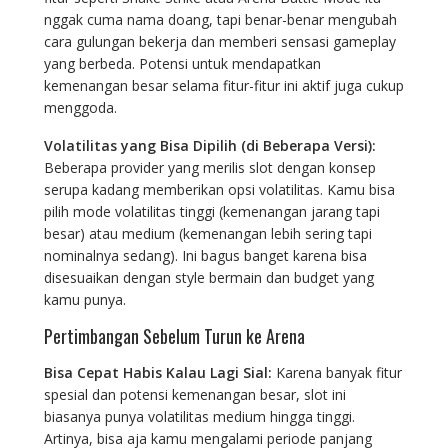
nggak cuma nama doang, tapi benar-benar mengubah
cara gulungan bekerja dan memberi sensasi gameplay
yang berbeda. Potensi untuk mendapatkan
kemenangan besar selama fitur-fitur ini aktif juga cukup
menggoda.
Volatilitas yang Bisa Dipilih (di Beberapa Versi):
Beberapa provider yang merilis slot dengan konsep
serupa kadang memberikan opsi volatilitas. Kamu bisa
pilih mode volatilitas tinggi (kemenangan jarang tapi
besar) atau medium (kemenangan lebih sering tapi
nominalnya sedang). Ini bagus banget karena bisa
disesuaikan dengan style bermain dan budget yang
kamu punya.
Pertimbangan Sebelum Turun ke Arena
Bisa Cepat Habis Kalau Lagi Sial:
Karena banyak fitur
spesial dan potensi kemenangan besar, slot ini
biasanya punya volatilitas medium hingga tinggi.
Artinya, bisa aja kamu mengalami periode panjang