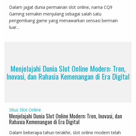
Dalam jagat dunia permainan slot online, nama CQ9
Gaming semakin menjulang sebagai salah satu
pengembang game yang menawarkan sensasi bermain
luar...
Menjelajahi Dunia Slot Online Modern: Tren,
Inovasi, dan Rahasia Kemenangan di Era Digital
Situs Slot Online
Menjelajahi Dunia Slot Online Modern: Tren, Inovasi, dan
Rahasia Kemenangan di Era Digital
Dalam beberapa tahun terakhir, slot online modern telah