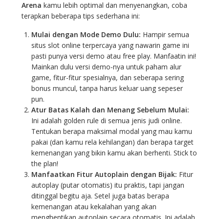
Arena
kamu lebih optimal dan menyenangkan, coba
terapkan beberapa tips sederhana ini:
Mulai dengan Mode Demo Dulu:
Hampir semua
situs slot online terpercaya yang nawarin game ini
pasti punya versi demo atau free play. Manfaatin ini!
Mainkan dulu versi demo-nya untuk paham alur
game, fitur-fitur spesialnya, dan seberapa sering
bonus muncul, tanpa harus keluar uang sepeser
pun.
Atur Batas Kalah dan Menang Sebelum Mulai:
Ini adalah golden rule di semua jenis judi online.
Tentukan berapa maksimal modal yang mau kamu
pakai (dan kamu rela kehilangan) dan berapa target
kemenangan yang bikin kamu akan berhenti. Stick to
the plan!
Manfaatkan Fitur Autoplain dengan Bijak:
Fitur
autoplay (putar otomatis) itu praktis, tapi jangan
ditinggal begitu aja. Setel juga batas berapa
kemenangan atau kekalahan yang akan
menghentikan autoplain secara otomatis. Ini adalah