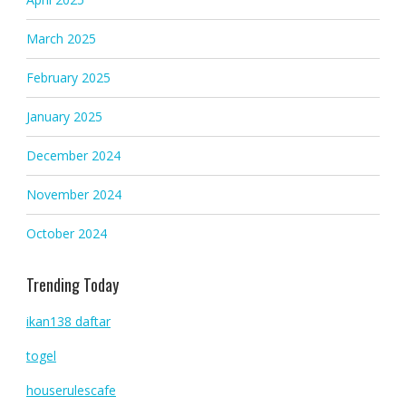
March 2025
February 2025
January 2025
December 2024
November 2024
October 2024
Trending Today
ikan138 daftar
togel
houserulescafe