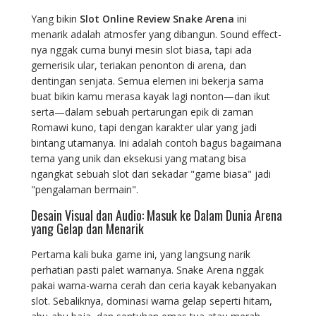
Yang bikin
Slot Online Review Snake Arena
ini
menarik adalah atmosfer yang dibangun. Sound effect-
nya nggak cuma bunyi mesin slot biasa, tapi ada
gemerisik ular, teriakan penonton di arena, dan
dentingan senjata. Semua elemen ini bekerja sama
buat bikin kamu merasa kayak lagi nonton—dan ikut
serta—dalam sebuah pertarungan epik di zaman
Romawi kuno, tapi dengan karakter ular yang jadi
bintang utamanya. Ini adalah contoh bagus bagaimana
tema yang unik dan eksekusi yang matang bisa
ngangkat sebuah slot dari sekadar "game biasa" jadi
"pengalaman bermain".
Desain Visual dan Audio: Masuk ke Dalam Dunia Arena
yang Gelap dan Menarik
Pertama kali buka game ini, yang langsung narik
perhatian pasti palet warnanya. Snake Arena nggak
pakai warna-warna cerah dan ceria kayak kebanyakan
slot. Sebaliknya, dominasi warna gelap seperti hitam,