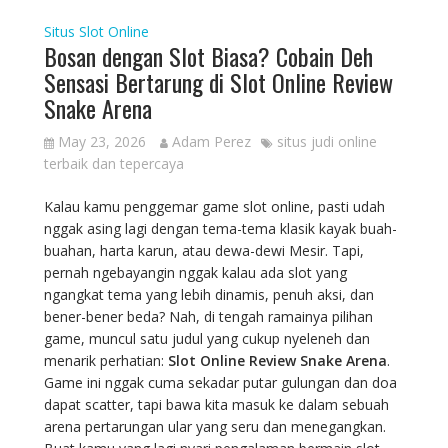
Situs Slot Online
Bosan dengan Slot Biasa? Cobain Deh
Sensasi Bertarung di Slot Online Review
Snake Arena
May 23, 2026
Adam Perez
situs judi online
terbaik dan tepercaya
Kalau kamu penggemar game slot online, pasti udah
nggak asing lagi dengan tema-tema klasik kayak buah-
buahan, harta karun, atau dewa-dewi Mesir. Tapi,
pernah ngebayangin nggak kalau ada slot yang
ngangkat tema yang lebih dinamis, penuh aksi, dan
bener-bener beda? Nah, di tengah ramainya pilihan
game, muncul satu judul yang cukup nyeleneh dan
menarik perhatian:
Slot Online Review Snake Arena
.
Game ini nggak cuma sekadar putar gulungan dan doa
dapat scatter, tapi bawa kita masuk ke dalam sebuah
arena pertarungan ular yang seru dan menegangkan.