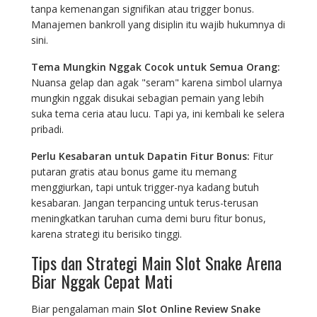
tanpa kemenangan signifikan atau trigger bonus.
Manajemen bankroll yang disiplin itu wajib hukumnya di
sini.
Tema Mungkin Nggak Cocok untuk Semua Orang:
Nuansa gelap dan agak "seram" karena simbol ularnya
mungkin nggak disukai sebagian pemain yang lebih
suka tema ceria atau lucu. Tapi ya, ini kembali ke selera
pribadi.
Perlu Kesabaran untuk Dapatin Fitur Bonus:
Fitur
putaran gratis atau bonus game itu memang
menggiurkan, tapi untuk trigger-nya kadang butuh
kesabaran. Jangan terpancing untuk terus-terusan
meningkatkan taruhan cuma demi buru fitur bonus,
karena strategi itu berisiko tinggi.
Tips dan Strategi Main Slot Snake Arena
Biar Nggak Cepat Mati
Biar pengalaman main
Slot Online Review Snake