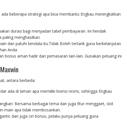
k, ada beberapa strategi apa bisa membantu Engkau meningkatkan
kan durasi bagi menyadari tabel pembayaran. Ini hendak
paling menghasilkan.
n dan patuhi kendala itu.Tidak Boleh tertarik guna berkelanjutan
ahan Anda.
 bonus aman hadir dan pemasaran lain-lain. Gunakan peluang ini
 Maxwin
t, antara berbeda:
ar ada di laman apa memiliki lisensi resmi, sehingga Engkau
gkan: Bersama berbagai tema dan juga fitur menggaet, slot
in-main apa tidak membosankan.
antic dan juga ciri bonus, pelaku punya peluang guna