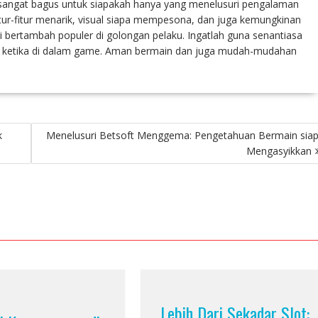
 sangat bagus untuk siapakah hanya yang menelusuri pengalaman
tur-fitur menarik, visual siapa mempesona, dan juga kemungkinan
ini bertambah populer di golongan pelaku. Ingatlah guna senantiasa
ap ketika di dalam game. Aman bermain dan juga mudah-mudahan
k
Menelusuri Betsoft Menggema: Pengetahuan Bermain sia
Mengasyikkan
Lebih Dari Sekadar Slot: