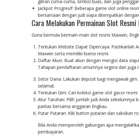
giliran cuma-cuma, simbol buas, dan juga pengg
Jackpot Progresif: Beberapa game slot online res
bersamaan dengan judi siapa ditempatkan denga
Cara Melakukan Permainan Slot Resmi
Guna bermula bermain-main slot resmi Maxwin, Engka
Tentukan Website Dapat Dipercaya: Pastikanlah A
Maxwin serta memiliki lisensi resmi.
Daftar Akun: Buat akun dengan mengisi data siapa
Tahapan pendaftaran umumnya segera dan juga 
Setor Dana: Lakukan deposit bagi mengawali gi
selamat.
Tentukan Gim: Cari koleksi game slot gacor resm
Atur Taruhan: Pilih jumlah judi Anda sebelumnya 
pantas bersama anggaran Engkau.
Putar Putaran: Klik button putaran dan saksikan rol
Bila Anda memperoleh gabungan apa mengalahka
pembayaran.