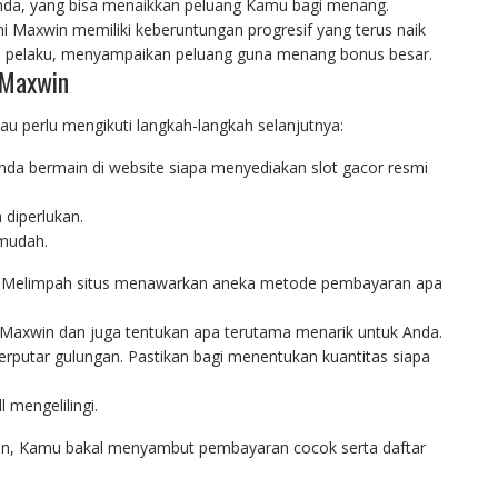
anda, yang bisa menaikkan peluang Kamu bagi menang.
mi Maxwin memiliki keberuntungan progresif yang terus naik
n pelaku, menyampaikan peluang guna menang bonus besar.
 Maxwin
u perlu mengikuti langkah-langkah selanjutnya:
nda bermain di website siapa menyediakan slot gacor resmi
 diperlukan.
mudah.
m. Melimpah situs menawarkan aneka metode pembayaran apa
i Maxwin dan juga tentukan apa terutama menarik untuk Anda.
berputar gulungan. Pastikan bagi menentukan kuantitas siapa
l mengelilingi.
n, Kamu bakal menyambut pembayaran cocok serta daftar