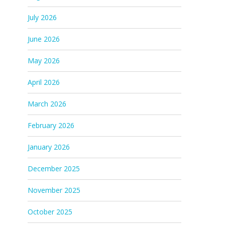
July 2026
June 2026
May 2026
April 2026
March 2026
February 2026
January 2026
December 2025
November 2025
October 2025