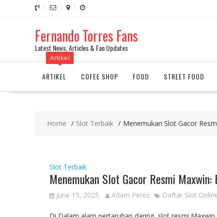
Skip
to
content
Fernando Torres Fans
Latest News, Articles & Fan Updates
Artikel
ARTIKEL
COFEE SHOP
FOOD
STREET FOOD
Home
Slot Terbaik
Menemukan Slot Gacor Resmi 
Slot Terbaik
Menemukan Slot Gacor Resmi Maxwin: B
June 15, 2025
Adam Perez
Daftar Slot Onlin
Di Dalam alam pertaruhan daring, slot resmi Maxwin p