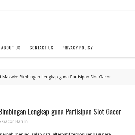
ABOUT US
CONTACT US
PRIVACY POLICY
Maxwin: Bimbingan Lengkap guna Partisipan Slot Gacor
imbingan Lengkap guna Partisipan Slot Gacor
e Gacor Hari Ini
ernah menjadi salah satu alternatif terpopuler bagi para