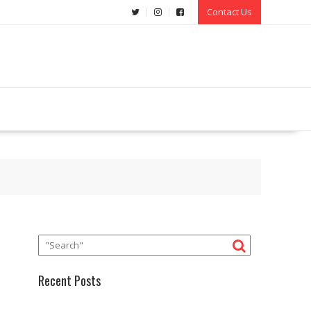
Contact Us
Recent Posts