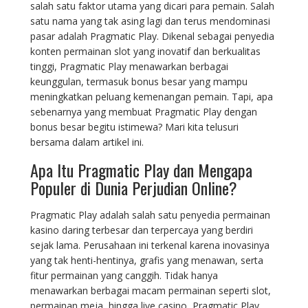
salah satu faktor utama yang dicari para pemain. Salah
satu nama yang tak asing lagi dan terus mendominasi
pasar adalah Pragmatic Play. Dikenal sebagai penyedia
konten permainan slot yang inovatif dan berkualitas
tinggi, Pragmatic Play menawarkan berbagai
keunggulan, termasuk bonus besar yang mampu
meningkatkan peluang kemenangan pemain. Tapi, apa
sebenarnya yang membuat Pragmatic Play dengan
bonus besar begitu istimewa? Mari kita telusuri
bersama dalam artikel ini.
Apa Itu Pragmatic Play dan Mengapa
Populer di Dunia Perjudian Online?
Pragmatic Play adalah salah satu penyedia permainan
kasino daring terbesar dan terpercaya yang berdiri
sejak lama. Perusahaan ini terkenal karena inovasinya
yang tak henti-hentinya, grafis yang menawan, serta
fitur permainan yang canggih. Tidak hanya
menawarkan berbagai macam permainan seperti slot,
permainan meja, hingga live casino, Pragmatic Play