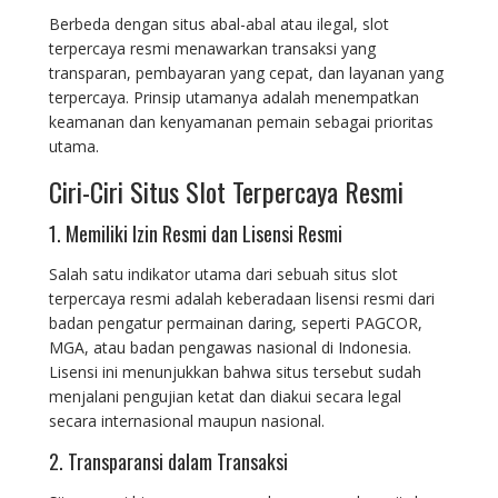
Berbeda dengan situs abal-abal atau ilegal, slot
terpercaya resmi menawarkan transaksi yang
transparan, pembayaran yang cepat, dan layanan yang
terpercaya. Prinsip utamanya adalah menempatkan
keamanan dan kenyamanan pemain sebagai prioritas
utama.
Ciri-Ciri Situs Slot Terpercaya Resmi
1. Memiliki Izin Resmi dan Lisensi Resmi
Salah satu indikator utama dari sebuah situs slot
terpercaya resmi adalah keberadaan lisensi resmi dari
badan pengatur permainan daring, seperti PAGCOR,
MGA, atau badan pengawas nasional di Indonesia.
Lisensi ini menunjukkan bahwa situs tersebut sudah
menjalani pengujian ketat dan diakui secara legal
secara internasional maupun nasional.
2. Transparansi dalam Transaksi