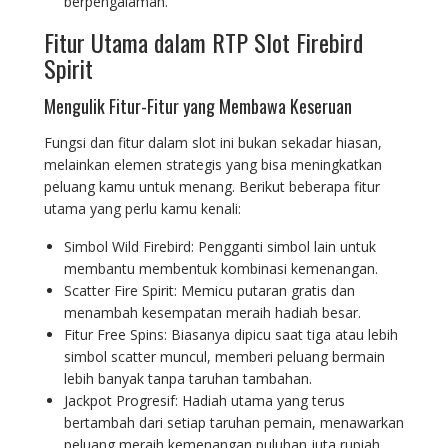
berpengalaman.
Fitur Utama dalam RTP Slot Firebird
Spirit
Mengulik Fitur-Fitur yang Membawa Keseruan
Fungsi dan fitur dalam slot ini bukan sekadar hiasan,
melainkan elemen strategis yang bisa meningkatkan
peluang kamu untuk menang. Berikut beberapa fitur
utama yang perlu kamu kenali:
Simbol Wild Firebird: Pengganti simbol lain untuk
membantu membentuk kombinasi kemenangan.
Scatter Fire Spirit: Memicu putaran gratis dan
menambah kesempatan meraih hadiah besar.
Fitur Free Spins: Biasanya dipicu saat tiga atau lebih
simbol scatter muncul, memberi peluang bermain
lebih banyak tanpa taruhan tambahan.
Jackpot Progresif: Hadiah utama yang terus
bertambah dari setiap taruhan pemain, menawarkan
peluang meraih kemenangan puluhan juta rupiah.