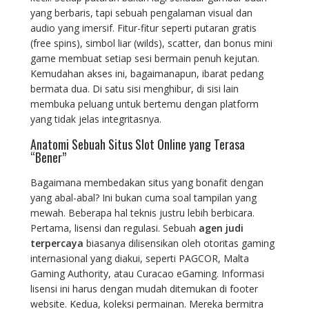
yang berbaris, tapi sebuah pengalaman visual dan
audio yang imersif. Fitur-fitur seperti putaran gratis
(free spins), simbol liar (wilds), scatter, dan bonus mini
game membuat setiap sesi bermain penuh kejutan.
Kemudahan akses ini, bagaimanapun, ibarat pedang
bermata dua. Di satu sisi menghibur, di sisi lain
membuka peluang untuk bertemu dengan platform
yang tidak jelas integritasnya.
Anatomi Sebuah Situs Slot Online yang Terasa
“Bener”
Bagaimana membedakan situs yang bonafit dengan
yang abal-abal? Ini bukan cuma soal tampilan yang
mewah. Beberapa hal teknis justru lebih berbicara.
Pertama, lisensi dan regulasi. Sebuah
agen judi
terpercaya
biasanya dilisensikan oleh otoritas gaming
internasional yang diakui, seperti PAGCOR, Malta
Gaming Authority, atau Curacao eGaming. Informasi
lisensi ini harus dengan mudah ditemukan di footer
website. Kedua, koleksi permainan. Mereka bermitra