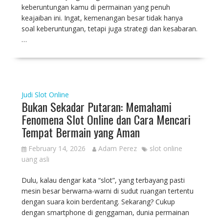
keberuntungan kamu di permainan yang penuh
keajaiban ini. Ingat, kemenangan besar tidak hanya
soal keberuntungan, tetapi juga strategi dan kesabaran.
…
Judi Slot Online
Bukan Sekadar Putaran: Memahami
Fenomena Slot Online dan Cara Mencari
Tempat Bermain yang Aman
February 14, 2026
Adam Perez
slot online
uang asli
Dulu, kalau dengar kata “slot”, yang terbayang pasti
mesin besar berwarna-warni di sudut ruangan tertentu
dengan suara koin berdentang. Sekarang? Cukup
dengan smartphone di genggaman, dunia permainan