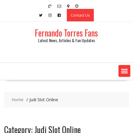
Skip
to
Contact Us
content
Fernando Torres Fans
Latest News, Articles & Fan Updates
Home
Judi Slot Online
Category:
Judi Slot Online