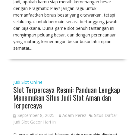
Jadi, apakah kamu siap meraih kemenangan besar
dengan Pragmatic Play? Jangan ragu untuk
memanfaatkan bonus besar yang ditawarkan, tetapi
selalu ingat untuk bermain secara bertanggung jawab
dan bijaksana. Dunia game slot penuh tantangan ini
menyimpan peluang besar, dan dengan perencanaan
yang matang, kemenangan besar bukanlah impian
semata!…
Judi Slot Online
Slot Terpercaya Resmi: Panduan Lengkap
Menemukan Situs Judi Slot Aman dan
Terpercaya
September 8, 2025
Adam Perez
Situs Daftar
Judi Slot Gacor Hari Ini
Di era digital saat ini, hiburan daring semakin diminati