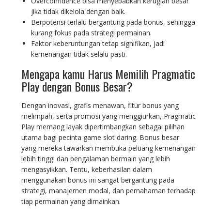
Overconfidence bisa menyebabkan kerugian besar
jika tidak dikelola dengan baik.
Berpotensi terlalu bergantung pada bonus, sehingga
kurang fokus pada strategi permainan.
Faktor keberuntungan tetap signifikan, jadi
kemenangan tidak selalu pasti.
Mengapa kamu Harus Memilih Pragmatic
Play dengan Bonus Besar?
Dengan inovasi, grafis menawan, fitur bonus yang
melimpah, serta promosi yang menggiurkan, Pragmatic
Play memang layak dipertimbangkan sebagai pilihan
utama bagi pecinta game slot daring. Bonus besar
yang mereka tawarkan membuka peluang kemenangan
lebih tinggi dan pengalaman bermain yang lebih
mengasyikkan. Tentu, keberhasilan dalam
menggunakan bonus ini sangat bergantung pada
strategi, manajemen modal, dan pemahaman terhadap
tiap permainan yang dimainkan.