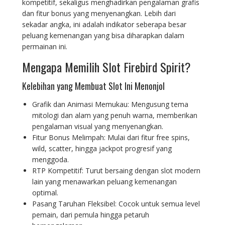
kompetitif, sekaligus menghadirkan pengalaman grafis
dan fitur bonus yang menyenangkan. Lebih dari
sekadar angka, ini adalah indikator seberapa besar
peluang kemenangan yang bisa diharapkan dalam
permainan ini.
Mengapa Memilih Slot Firebird Spirit?
Kelebihan yang Membuat Slot Ini Menonjol
Grafik dan Animasi Memukau: Mengusung tema
mitologi dan alam yang penuh warna, memberikan
pengalaman visual yang menyenangkan.
Fitur Bonus Melimpah: Mulai dari fitur free spins,
wild, scatter, hingga jackpot progresif yang
menggoda.
RTP Kompetitif: Turut bersaing dengan slot modern
lain yang menawarkan peluang kemenangan
optimal.
Pasang Taruhan Fleksibel: Cocok untuk semua level
pemain, dari pemula hingga petaruh