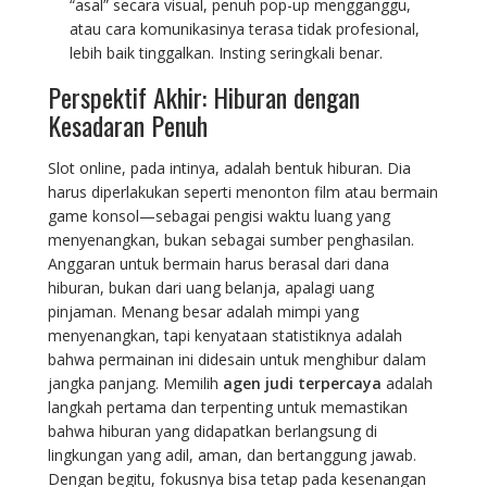
“asal” secara visual, penuh pop-up mengganggu,
atau cara komunikasinya terasa tidak profesional,
lebih baik tinggalkan. Insting seringkali benar.
Perspektif Akhir: Hiburan dengan
Kesadaran Penuh
Slot online, pada intinya, adalah bentuk hiburan. Dia
harus diperlakukan seperti menonton film atau bermain
game konsol—sebagai pengisi waktu luang yang
menyenangkan, bukan sebagai sumber penghasilan.
Anggaran untuk bermain harus berasal dari dana
hiburan, bukan dari uang belanja, apalagi uang
pinjaman. Menang besar adalah mimpi yang
menyenangkan, tapi kenyataan statistiknya adalah
bahwa permainan ini didesain untuk menghibur dalam
jangka panjang. Memilih
agen judi terpercaya
adalah
langkah pertama dan terpenting untuk memastikan
bahwa hiburan yang didapatkan berlangsung di
lingkungan yang adil, aman, dan bertanggung jawab.
Dengan begitu, fokusnya bisa tetap pada kesenangan