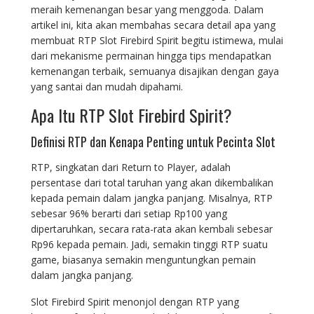
meraih kemenangan besar yang menggoda. Dalam
artikel ini, kita akan membahas secara detail apa yang
membuat RTP Slot Firebird Spirit begitu istimewa, mulai
dari mekanisme permainan hingga tips mendapatkan
kemenangan terbaik, semuanya disajikan dengan gaya
yang santai dan mudah dipahami.
Apa Itu RTP Slot Firebird Spirit?
Definisi RTP dan Kenapa Penting untuk Pecinta Slot
RTP, singkatan dari Return to Player, adalah
persentase dari total taruhan yang akan dikembalikan
kepada pemain dalam jangka panjang. Misalnya, RTP
sebesar 96% berarti dari setiap Rp100 yang
dipertaruhkan, secara rata-rata akan kembali sebesar
Rp96 kepada pemain. Jadi, semakin tinggi RTP suatu
game, biasanya semakin menguntungkan pemain
dalam jangka panjang.
Slot Firebird Spirit menonjol dengan RTP yang