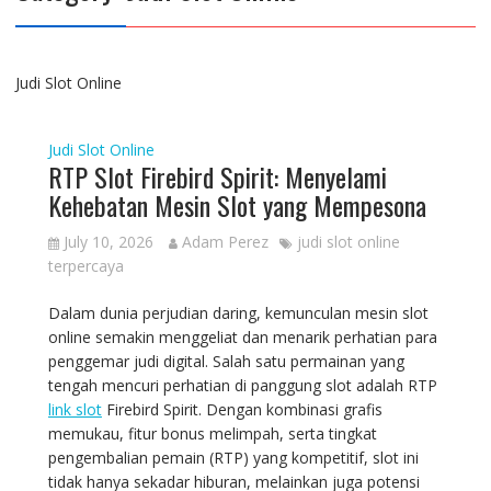
Judi Slot Online
Judi Slot Online
RTP Slot Firebird Spirit: Menyelami
Kehebatan Mesin Slot yang Mempesona
July 10, 2026
Adam Perez
judi slot online
terpercaya
Dalam dunia perjudian daring, kemunculan mesin slot
online semakin menggeliat dan menarik perhatian para
penggemar judi digital. Salah satu permainan yang
tengah mencuri perhatian di panggung slot adalah RTP
link slot
Firebird Spirit. Dengan kombinasi grafis
memukau, fitur bonus melimpah, serta tingkat
pengembalian pemain (RTP) yang kompetitif, slot ini
tidak hanya sekadar hiburan, melainkan juga potensi