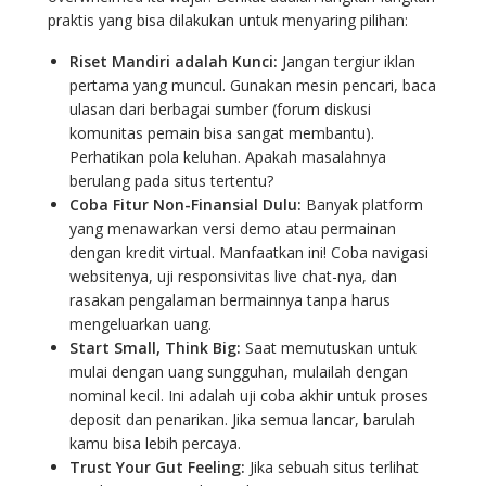
praktis yang bisa dilakukan untuk menyaring pilihan:
Riset Mandiri adalah Kunci:
Jangan tergiur iklan
pertama yang muncul. Gunakan mesin pencari, baca
ulasan dari berbagai sumber (forum diskusi
komunitas pemain bisa sangat membantu).
Perhatikan pola keluhan. Apakah masalahnya
berulang pada situs tertentu?
Coba Fitur Non-Finansial Dulu:
Banyak platform
yang menawarkan versi demo atau permainan
dengan kredit virtual. Manfaatkan ini! Coba navigasi
websitenya, uji responsivitas live chat-nya, dan
rasakan pengalaman bermainnya tanpa harus
mengeluarkan uang.
Start Small, Think Big:
Saat memutuskan untuk
mulai dengan uang sungguhan, mulailah dengan
nominal kecil. Ini adalah uji coba akhir untuk proses
deposit dan penarikan. Jika semua lancar, barulah
kamu bisa lebih percaya.
Trust Your Gut Feeling:
Jika sebuah situs terlihat