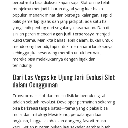
berputar itu bisa diakses kapan saja. Slot online telah
menjelma menjadi hiburan digital yang luar biasa
populer, menarik minat dari berbagai kalangan. Tapi di
balik gemerlap grafis dan janji jackpot, ada satu hal
yang lebih penting dari segalanya: keamanan. Dan di
sinilah peran mencari
agen judi terpercaya
menjadi
kunci utama. Mari kita bahas lebih dalam, bukan untuk
mendorong berjudi, tapi untuk memahami lanskapnya
sehingga jika seseorang memilih untuk bermain,
mereka bisa melakukannya dengan bijak dan
terlindungi.
Dari Las Vegas ke Ujung Jari: Evolusi Slot
dalam Genggaman
Transformasi slot dari mesin fisik ke bentuk digital
adalah sebuah revolusi. Developer permainan sekarang
bisa berkreasi tanpa batas—tema yang dipakai bisa
mulai dari mitologi Mesir kuno, petualangan luar
angkasa, hingga kisah-kisah dongeng favorit masa
kecil. Setiap putaran bukan lagi sekadar gambar buah