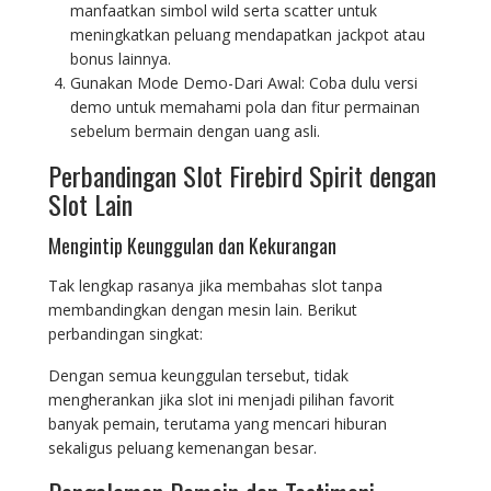
manfaatkan simbol wild serta scatter untuk
meningkatkan peluang mendapatkan jackpot atau
bonus lainnya.
Gunakan Mode Demo-Dari Awal: Coba dulu versi
demo untuk memahami pola dan fitur permainan
sebelum bermain dengan uang asli.
Perbandingan Slot Firebird Spirit dengan
Slot Lain
Mengintip Keunggulan dan Kekurangan
Tak lengkap rasanya jika membahas slot tanpa
membandingkan dengan mesin lain. Berikut
perbandingan singkat:
Dengan semua keunggulan tersebut, tidak
mengherankan jika slot ini menjadi pilihan favorit
banyak pemain, terutama yang mencari hiburan
sekaligus peluang kemenangan besar.