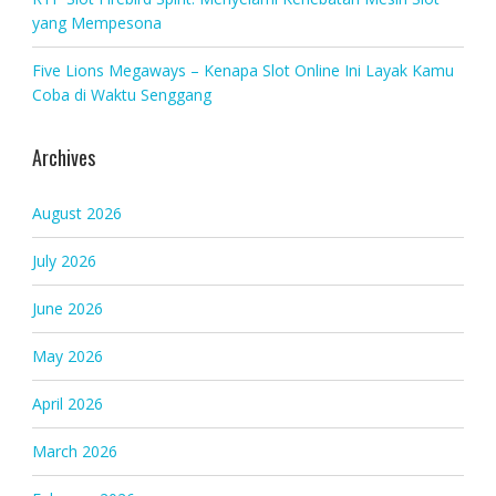
yang Mempesona
Five Lions Megaways – Kenapa Slot Online Ini Layak Kamu
Coba di Waktu Senggang
Archives
August 2026
July 2026
June 2026
May 2026
April 2026
March 2026