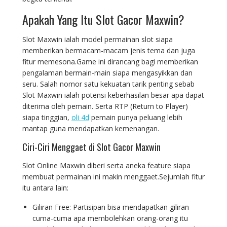
Apakah Yang Itu Slot Gacor Maxwin?
Slot Maxwin ialah model permainan slot siapa
memberikan bermacam-macam jenis tema dan juga
fitur memesona.Game ini dirancang bagi memberikan
pengalaman bermain-main siapa mengasyikkan dan
seru. Salah nomor satu kekuatan tarik penting sebab
Slot Maxwin ialah potensi keberhasilan besar apa dapat
diterima oleh pemain. Serta RTP (Return to Player)
siapa tinggian,
oli 4d
pemain punya peluang lebih
mantap guna mendapatkan kemenangan.
Ciri-Ciri Menggaet di Slot Gacor Maxwin
Slot Online Maxwin diberi serta aneka feature siapa
membuat permainan ini makin menggaet.Sejumlah fitur
itu antara lain:
Giliran Free: Partisipan bisa mendapatkan giliran
cuma-cuma apa membolehkan orang-orang itu