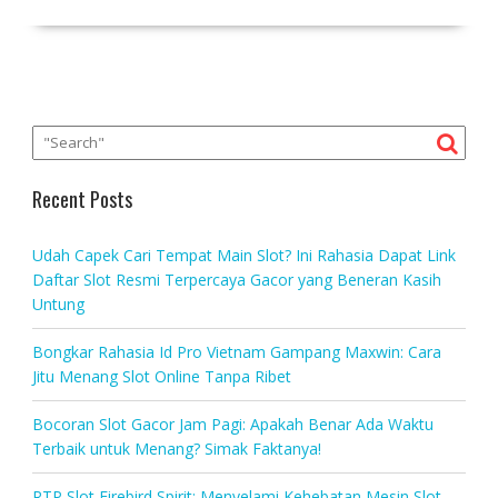
Recent Posts
Udah Capek Cari Tempat Main Slot? Ini Rahasia Dapat Link
Daftar Slot Resmi Terpercaya Gacor yang Beneran Kasih
Untung
Bongkar Rahasia Id Pro Vietnam Gampang Maxwin: Cara
Jitu Menang Slot Online Tanpa Ribet
Bocoran Slot Gacor Jam Pagi: Apakah Benar Ada Waktu
Terbaik untuk Menang? Simak Faktanya!
RTP Slot Firebird Spirit: Menyelami Kehebatan Mesin Slot