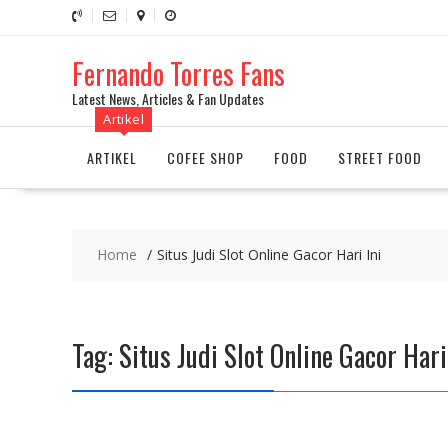
Skip
to
content
Fernando Torres Fans
Latest News, Articles & Fan Updates
Artikel
ARTIKEL
COFEE SHOP
FOOD
STREET FOOD
Home
Situs Judi Slot Online Gacor Hari Ini
Tag:
Situs Judi Slot Online Gacor Hari