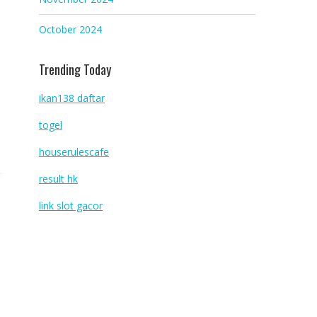
October 2024
Trending Today
ikan138 daftar
togel
houserulescafe
result hk
link slot gacor