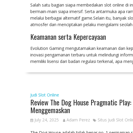
Salah satu bagian siapa membedakan slot online di int
bermain-main siapa imersif. Serta antarmuka apa ra
melalui berbagai alternatif game.Selain itu, banyak s
atmosfer dan menciptakan pelaku mengalami seolah-o
Keamanan serta Kepercayaan
Evolution Gaming mengutamakan keamanan dan keper
inovasi pengamanan terbaru untuk melindungi informas
memiliki lisensi dari badan regulasi terkenal, apa 
Judi Slot Online
Review The Dog House Pragmatic Play: 
Menggemaskan
July 24, 2025
Adam Perez
Situs Judi Slot Onl
The Dog House adalah tidak benar no. 1 permainan 