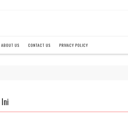
ABOUT US
CONTACT US
PRIVACY POLICY
 Ini