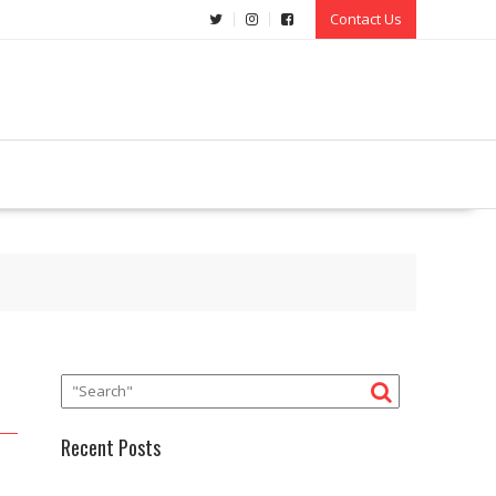
Contact Us
Recent Posts