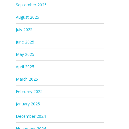
September 2025
August 2025
July 2025
June 2025
May 2025
April 2025
March 2025
February 2025
January 2025
December 2024
November 2024