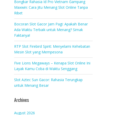
Bongkar Rahasia Id Pro Vietnam Gampang
Maxwin: Cara Jitu Menang Slot Online Tanpa
Ribet
Bocoran Slot Gacor Jam Pagi: Apakah Benar
Ada Waktu Terbaik untuk Menang? Simak
Faktanya!
RTP Slot Firebird Spirit: Menyelami Kehebatan
Mesin Slot yang Mempesona
Five Lions Megaways – Kenapa Slot Online Ini
Layak Kamu Coba di Waktu Senggang
Slot Aztec Sun Gacor: Rahasia Terungkap
untuk Menang Besar
Archives
August 2026