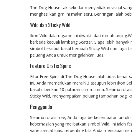
The Dog House tak sekedar menyediakan visual yan
menghasilkan gim ini makin seru. Beriringan ialah b
Wild dan Sticky Wild
Ikon Wild dalam game ini diwakili dari rumah anjing.
berbeda kecuali lambang Scatter. Siapa lebih banyak 
simbol tersebut bakal berubah Sticky Wild dan juga 
peluang Anda untuk mengalahkan luas.
Feature Gratis Spins
Fitur Free Spins di The Dog House ialah tidak benar 
ini, Anda memerlukan meraih 3 ataupun lebih ikon Seba
bakal diberikan 10 putaran cuma-cuma. Selama rotas
Sticky Wild, menyampaikan peluang tambahan bagi k
Pengganda
Selama rotasi free, Anda juga berkesempatan untu
keberhasilan yang melibatkan simbol Wild. Ini ialah
yang sangat luas, terpenting bila Anda mencapai mem