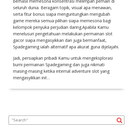
berhasil memesona konsentrasi melimpah pemain di
seluruh dunia. Beragam topik, visual apa menawan,
serta fitur bonus siapa menguntungkan mengubah
game mereka semua pilihan siapa memesona bagi
kelompok penyuka perjudian daring.Apabila Kamu
menelusuri pengetahuan melakukan permainan slot
gacor siapa mengasyikkan dan juga bermanfaat,
Spadegaming ialah alternatif apa akurat guna dijelajahi.
Jadi, persiapkan pribadi Kamu untuk mengeksplorasi
bumi permainan Spadegaming dan juga nikmati
masing-masing ketika internal adventure slot yang
mengasyikkan ini!…