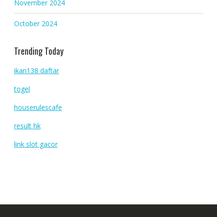
November 2024
October 2024
Trending Today
ikan138 daftar
togel
houserulescafe
result hk
link slot gacor