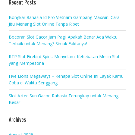
Recent Posts
Bongkar Rahasia Id Pro Vietnam Gampang Maxwin: Cara
Jitu Menang Slot Online Tanpa Ribet
Bocoran Slot Gacor Jam Pagi: Apakah Benar Ada Waktu
Terbaik untuk Menang? Simak Faktanya!
RTP Slot Firebird Spirit: Menyelami Kehebatan Mesin Slot
yang Mempesona
Five Lions Megaways – Kenapa Slot Online Ini Layak Kamu
Coba di Waktu Senggang
Slot Aztec Sun Gacor: Rahasia Terungkap untuk Menang
Besar
Archives
August 2026