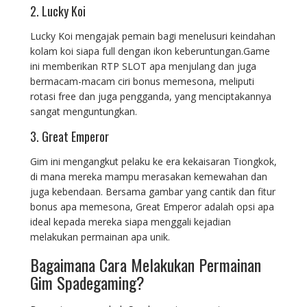
2. Lucky Koi
Lucky Koi mengajak pemain bagi menelusuri keindahan
kolam koi siapa full dengan ikon keberuntungan.Game
ini memberikan RTP SLOT apa menjulang dan juga
bermacam-macam ciri bonus memesona, meliputi
rotasi free dan juga pengganda, yang menciptakannya
sangat menguntungkan.
3. Great Emperor
Gim ini mengangkut pelaku ke era kekaisaran Tiongkok,
di mana mereka mampu merasakan kemewahan dan
juga kebendaan. Bersama gambar yang cantik dan fitur
bonus apa memesona, Great Emperor adalah opsi apa
ideal kepada mereka siapa menggali kejadian
melakukan permainan apa unik.
Bagaimana Cara Melakukan Permainan
Gim Spadegaming?