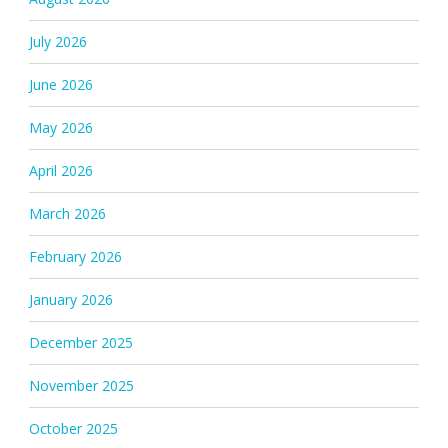
July 2026
June 2026
May 2026
April 2026
March 2026
February 2026
January 2026
December 2025
November 2025
October 2025