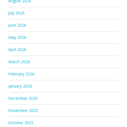
August 2026
July 2026
June 2026
May 2026
April 2026
March 2026
February 2026
January 2026
December 2025
November 2025
October 2025