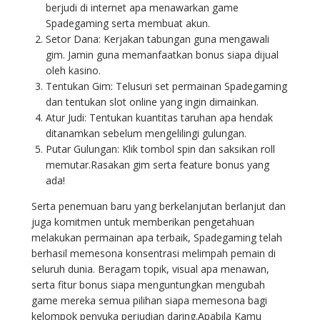
berjudi di internet apa menawarkan game
Spadegaming serta membuat akun.
Setor Dana: Kerjakan tabungan guna mengawali
gim. Jamin guna memanfaatkan bonus siapa dijual
oleh kasino.
Tentukan Gim: Telusuri set permainan Spadegaming
dan tentukan slot online yang ingin dimainkan.
Atur Judi: Tentukan kuantitas taruhan apa hendak
ditanamkan sebelum mengelilingi gulungan.
Putar Gulungan: Klik tombol spin dan saksikan roll
memutar.Rasakan gim serta feature bonus yang
ada!
Serta penemuan baru yang berkelanjutan berlanjut dan
juga komitmen untuk memberikan pengetahuan
melakukan permainan apa terbaik, Spadegaming telah
berhasil memesona konsentrasi melimpah pemain di
seluruh dunia. Beragam topik, visual apa menawan,
serta fitur bonus siapa menguntungkan mengubah
game mereka semua pilihan siapa memesona bagi
kelompok penyuka perjudian daring.Apabila Kamu