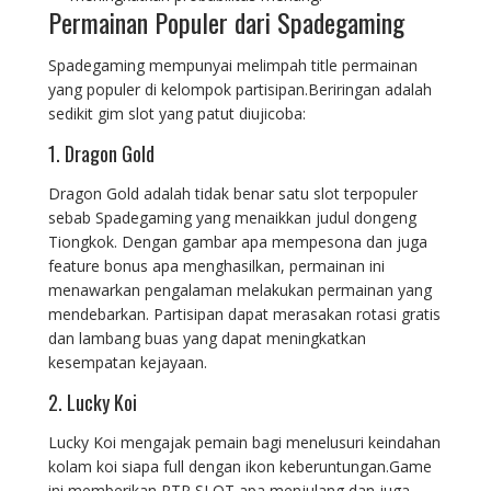
Permainan Populer dari Spadegaming
Spadegaming mempunyai melimpah title permainan
yang populer di kelompok partisipan.Beriringan adalah
sedikit gim slot yang patut diujicoba:
1. Dragon Gold
Dragon Gold adalah tidak benar satu slot terpopuler
sebab Spadegaming yang menaikkan judul dongeng
Tiongkok. Dengan gambar apa mempesona dan juga
feature bonus apa menghasilkan, permainan ini
menawarkan pengalaman melakukan permainan yang
mendebarkan. Partisipan dapat merasakan rotasi gratis
dan lambang buas yang dapat meningkatkan
kesempatan kejayaan.
2. Lucky Koi
Lucky Koi mengajak pemain bagi menelusuri keindahan
kolam koi siapa full dengan ikon keberuntungan.Game
ini memberikan RTP SLOT apa menjulang dan juga