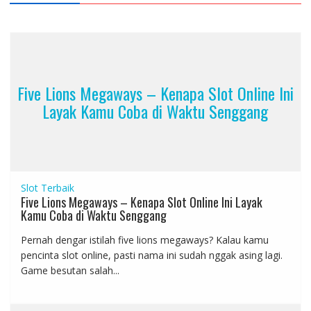
Five Lions Megaways – Kenapa Slot Online Ini
Layak Kamu Coba di Waktu Senggang
Slot Terbaik
Five Lions Megaways – Kenapa Slot Online Ini Layak
Kamu Coba di Waktu Senggang
Pernah dengar istilah five lions megaways? Kalau kamu
pencinta slot online, pasti nama ini sudah nggak asing lagi.
Game besutan salah...