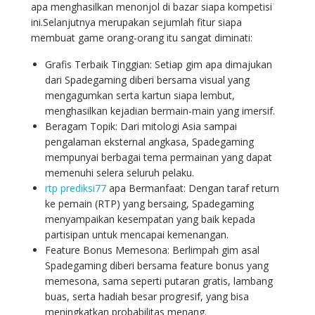
apa menghasilkan menonjol di bazar siapa kompetisi
ini.Selanjutnya merupakan sejumlah fitur siapa
membuat game orang-orang itu sangat diminati:
Grafis Terbaik Tinggian: Setiap gim apa dimajukan
dari Spadegaming diberi bersama visual yang
mengagumkan serta kartun siapa lembut,
menghasilkan kejadian bermain-main yang imersif.
Beragam Topik: Dari mitologi Asia sampai
pengalaman eksternal angkasa, Spadegaming
mempunyai berbagai tema permainan yang dapat
memenuhi selera seluruh pelaku.
rtp prediksi77
apa Bermanfaat: Dengan taraf return
ke pemain (RTP) yang bersaing, Spadegaming
menyampaikan kesempatan yang baik kepada
partisipan untuk mencapai kemenangan.
Feature Bonus Memesona: Berlimpah gim asal
Spadegaming diberi bersama feature bonus yang
memesona, sama seperti putaran gratis, lambang
buas, serta hadiah besar progresif, yang bisa
meningkatkan probabilitas menang.