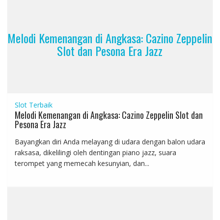
Melodi Kemenangan di Angkasa: Cazino Zeppelin
Slot dan Pesona Era Jazz
Slot Terbaik
Melodi Kemenangan di Angkasa: Cazino Zeppelin Slot dan
Pesona Era Jazz
Bayangkan diri Anda melayang di udara dengan balon udara
raksasa, dikelilingi oleh dentingan piano jazz, suara
terompet yang memecah kesunyian, dan...