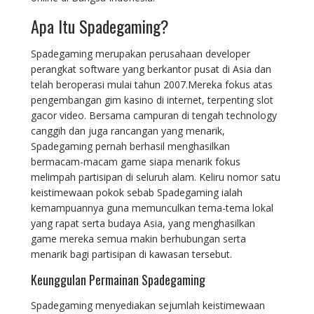
Apa Itu Spadegaming?
Spadegaming merupakan perusahaan developer
perangkat software yang berkantor pusat di Asia dan
telah beroperasi mulai tahun 2007.Mereka fokus atas
pengembangan gim kasino di internet, terpenting slot
gacor video. Bersama campuran di tengah technology
canggih dan juga rancangan yang menarik,
Spadegaming pernah berhasil menghasilkan
bermacam-macam game siapa menarik fokus
melimpah partisipan di seluruh alam. Keliru nomor satu
keistimewaan pokok sebab Spadegaming ialah
kemampuannya guna memunculkan tema-tema lokal
yang rapat serta budaya Asia, yang menghasilkan
game mereka semua makin berhubungan serta
menarik bagi partisipan di kawasan tersebut.
Keunggulan Permainan Spadegaming
Spadegaming menyediakan sejumlah keistimewaan