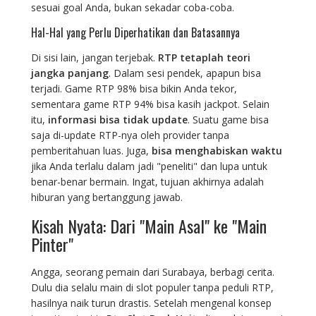
sesuai goal Anda, bukan sekadar coba-coba.
Hal-Hal yang Perlu Diperhatikan dan Batasannya
Di sisi lain, jangan terjebak.
RTP tetaplah teori
jangka panjang
. Dalam sesi pendek, apapun bisa
terjadi. Game RTP 98% bisa bikin Anda tekor,
sementara game RTP 94% bisa kasih jackpot. Selain
itu,
informasi bisa tidak update
. Suatu game bisa
saja di-update RTP-nya oleh provider tanpa
pemberitahuan luas. Juga,
bisa menghabiskan waktu
jika Anda terlalu dalam jadi "peneliti" dan lupa untuk
benar-benar bermain. Ingat, tujuan akhirnya adalah
hiburan yang bertanggung jawab.
Kisah Nyata: Dari "Main Asal" ke "Main
Pinter"
Angga, seorang pemain dari Surabaya, berbagi cerita.
Dulu dia selalu main di slot populer tanpa peduli RTP,
hasilnya naik turun drastis. Setelah mengenal konsep