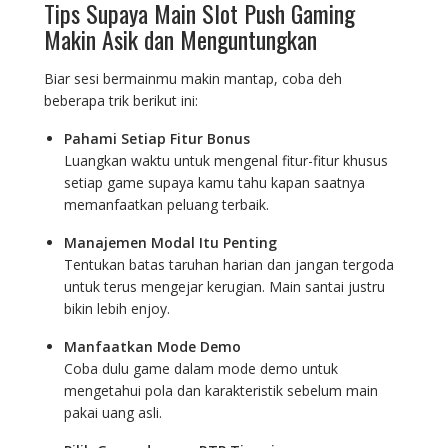
Tips Supaya Main Slot Push Gaming
Makin Asik dan Menguntungkan
Biar sesi bermainmu makin mantap, coba deh
beberapa trik berikut ini:
Pahami Setiap Fitur Bonus
Luangkan waktu untuk mengenal fitur-fitur khusus
setiap game supaya kamu tahu kapan saatnya
memanfaatkan peluang terbaik.
Manajemen Modal Itu Penting
Tentukan batas taruhan harian dan jangan tergoda
untuk terus mengejar kerugian. Main santai justru
bikin lebih enjoy.
Manfaatkan Mode Demo
Coba dulu game dalam mode demo untuk
mengetahui pola dan karakteristik sebelum main
pakai uang asli.