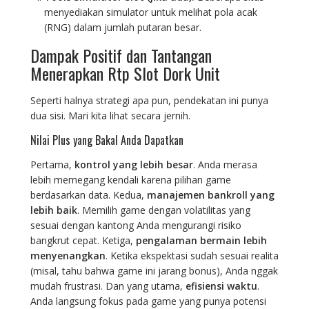
menyediakan simulator untuk melihat pola acak
(RNG) dalam jumlah putaran besar.
Dampak Positif dan Tantangan
Menerapkan Rtp Slot Dork Unit
Seperti halnya strategi apa pun, pendekatan ini punya
dua sisi. Mari kita lihat secara jernih.
Nilai Plus yang Bakal Anda Dapatkan
Pertama,
kontrol yang lebih besar
. Anda merasa
lebih memegang kendali karena pilihan game
berdasarkan data. Kedua,
manajemen bankroll yang
lebih baik
. Memilih game dengan volatilitas yang
sesuai dengan kantong Anda mengurangi risiko
bangkrut cepat. Ketiga,
pengalaman bermain lebih
menyenangkan
. Ketika ekspektasi sudah sesuai realita
(misal, tahu bahwa game ini jarang bonus), Anda nggak
mudah frustrasi. Dan yang utama,
efisiensi waktu
.
Anda langsung fokus pada game yang punya potensi