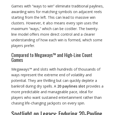
Games with “ways to win” eliminate traditional paylines,
awarding wins for matching symbols on adjacent reels
starting from the left. This can lead to massive win
clusters. However, it also means every spin uses the
maximum “ways,” which can be costlier. The twenty-
line model offers more direct control and a clearer
understanding of how each win is formed, which some
players prefer.
Compared to Megaways™ and High-Line Count
Games
Megaways™ and slots with hundreds of thousands of
ways represent the extreme end of volatility and
potential. They are thrilling but can quickly deplete a
bankroll during dry spells. A
20 paylines slot
provides a
more predictable and manageable pace, ideal for
players who want sustained entertainment rather than
chasing life-changing jackpots on every spin.
Spotlight on Legacy: Enduring 20-Payline