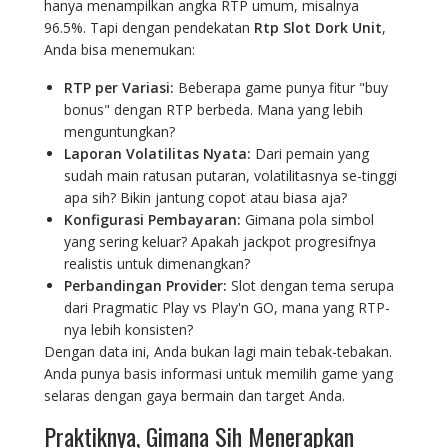
hanya menampilkan angka RTP umum, misalnya
96.5%. Tapi dengan pendekatan
Rtp Slot Dork Unit
,
Anda bisa menemukan:
RTP per Variasi:
Beberapa game punya fitur "buy
bonus" dengan RTP berbeda. Mana yang lebih
menguntungkan?
Laporan Volatilitas Nyata:
Dari pemain yang
sudah main ratusan putaran, volatilitasnya se-tinggi
apa sih? Bikin jantung copot atau biasa aja?
Konfigurasi Pembayaran:
Gimana pola simbol
yang sering keluar? Apakah jackpot progresifnya
realistis untuk dimenangkan?
Perbandingan Provider:
Slot dengan tema serupa
dari Pragmatic Play vs Play'n GO, mana yang RTP-
nya lebih konsisten?
Dengan data ini, Anda bukan lagi main tebak-tebakan.
Anda punya basis informasi untuk memilih game yang
selaras dengan gaya bermain dan target Anda.
Praktiknya, Gimana Sih Menerapkan