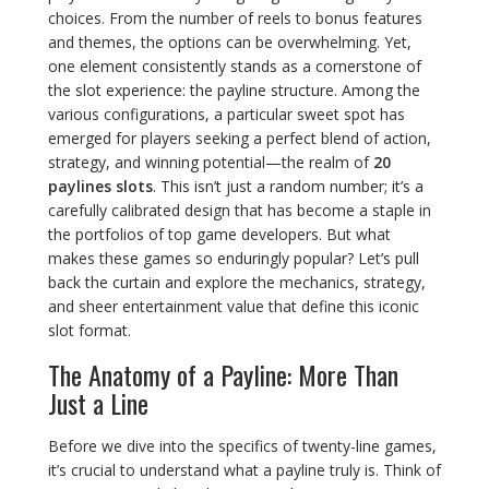
choices. From the number of reels to bonus features
and themes, the options can be overwhelming. Yet,
one element consistently stands as a cornerstone of
the slot experience: the payline structure. Among the
various configurations, a particular sweet spot has
emerged for players seeking a perfect blend of action,
strategy, and winning potential—the realm of
20
paylines slots
. This isn’t just a random number; it’s a
carefully calibrated design that has become a staple in
the portfolios of top game developers. But what
makes these games so enduringly popular? Let’s pull
back the curtain and explore the mechanics, strategy,
and sheer entertainment value that define this iconic
slot format.
The Anatomy of a Payline: More Than
Just a Line
Before we dive into the specifics of twenty-line games,
it’s crucial to understand what a payline truly is. Think of