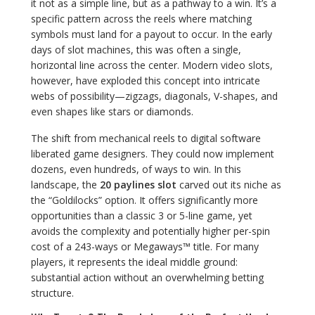
it not as a simple line, but as a pathway to a win. It’s a
specific pattern across the reels where matching
symbols must land for a payout to occur. In the early
days of slot machines, this was often a single,
horizontal line across the center. Modern video slots,
however, have exploded this concept into intricate
webs of possibility—zigzags, diagonals, V-shapes, and
even shapes like stars or diamonds.
The shift from mechanical reels to digital software
liberated game designers. They could now implement
dozens, even hundreds, of ways to win. In this
landscape, the
20 paylines slot
carved out its niche as
the “Goldilocks” option. It offers significantly more
opportunities than a classic 3 or 5-line game, yet
avoids the complexity and potentially higher per-spin
cost of a 243-ways or Megaways™ title. For many
players, it represents the ideal middle ground:
substantial action without an overwhelming betting
structure.