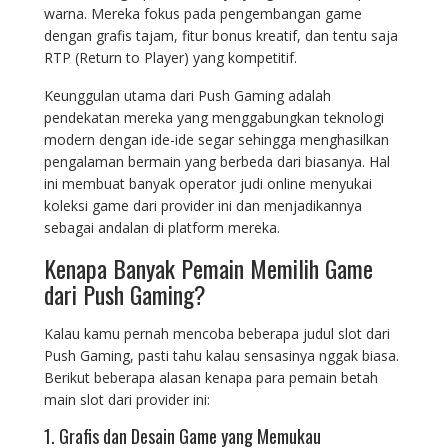
warna. Mereka fokus pada pengembangan game
dengan grafis tajam, fitur bonus kreatif, dan tentu saja
RTP (Return to Player) yang kompetitif.
Keunggulan utama dari Push Gaming adalah
pendekatan mereka yang menggabungkan teknologi
modern dengan ide-ide segar sehingga menghasilkan
pengalaman bermain yang berbeda dari biasanya. Hal
ini membuat banyak operator judi online menyukai
koleksi game dari provider ini dan menjadikannya
sebagai andalan di platform mereka.
Kenapa Banyak Pemain Memilih Game
dari Push Gaming?
Kalau kamu pernah mencoba beberapa judul slot dari
Push Gaming, pasti tahu kalau sensasinya nggak biasa.
Berikut beberapa alasan kenapa para pemain betah
main slot dari provider ini:
1. Grafis dan Desain Game yang Memukau