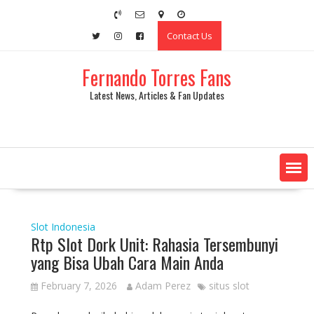
Skip
to
Contact Us
content
Fernando Torres Fans
Latest News, Articles & Fan Updates
Slot Indonesia
Rtp Slot Dork Unit: Rahasia Tersembunyi
yang Bisa Ubah Cara Main Anda
February 7, 2026
Adam Perez
situs slot