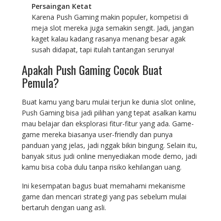
Persaingan Ketat
Karena Push Gaming makin populer, kompetisi di
meja slot mereka juga semakin sengit. Jadi, jangan
kaget kalau kadang rasanya menang besar agak
susah didapat, tapi itulah tantangan serunya!
Apakah Push Gaming Cocok Buat
Pemula?
Buat kamu yang baru mulai terjun ke dunia slot online,
Push Gaming bisa jadi pilihan yang tepat asalkan kamu
mau belajar dan eksplorasi fitur-fitur yang ada. Game-
game mereka biasanya user-friendly dan punya
panduan yang jelas, jadi nggak bikin bingung. Selain itu,
banyak situs judi online menyediakan mode demo, jadi
kamu bisa coba dulu tanpa risiko kehilangan uang.
Ini kesempatan bagus buat memahami mekanisme
game dan mencari strategi yang pas sebelum mulai
bertaruh dengan uang asli.