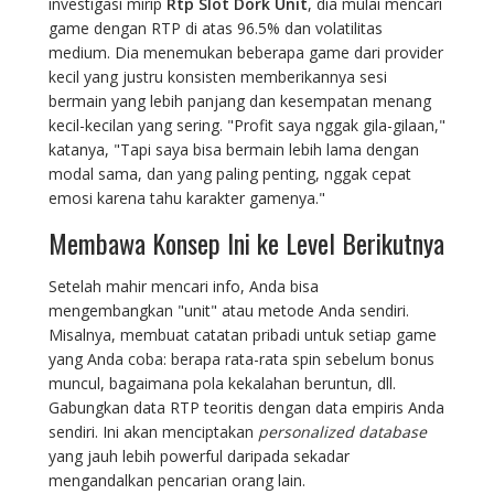
investigasi mirip
Rtp Slot Dork Unit
, dia mulai mencari
game dengan RTP di atas 96.5% dan volatilitas
medium. Dia menemukan beberapa game dari provider
kecil yang justru konsisten memberikannya sesi
bermain yang lebih panjang dan kesempatan menang
kecil-kecilan yang sering. "Profit saya nggak gila-gilaan,"
katanya, "Tapi saya bisa bermain lebih lama dengan
modal sama, dan yang paling penting, nggak cepat
emosi karena tahu karakter gamenya."
Membawa Konsep Ini ke Level Berikutnya
Setelah mahir mencari info, Anda bisa
mengembangkan "unit" atau metode Anda sendiri.
Misalnya, membuat catatan pribadi untuk setiap game
yang Anda coba: berapa rata-rata spin sebelum bonus
muncul, bagaimana pola kekalahan beruntun, dll.
Gabungkan data RTP teoritis dengan data empiris Anda
sendiri. Ini akan menciptakan
personalized database
yang jauh lebih powerful daripada sekadar
mengandalkan pencarian orang lain.