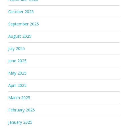
October 2025
September 2025
August 2025
July 2025
June 2025
May 2025
April 2025
March 2025
February 2025
January 2025