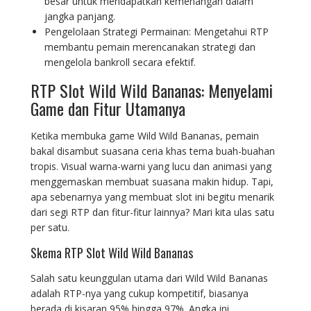
besar untuk mendapatkan kemenangan dalam
jangka panjang.
Pengelolaan Strategi Permainan: Mengetahui RTP
membantu pemain merencanakan strategi dan
mengelola bankroll secara efektif.
RTP Slot Wild Wild Bananas: Menyelami
Game dan Fitur Utamanya
Ketika membuka game Wild Wild Bananas, pemain
bakal disambut suasana ceria khas tema buah-buahan
tropis. Visual warna-warni yang lucu dan animasi yang
menggemaskan membuat suasana makin hidup. Tapi,
apa sebenarnya yang membuat slot ini begitu menarik
dari segi RTP dan fitur-fitur lainnya? Mari kita ulas satu
per satu.
Skema RTP Slot Wild Wild Bananas
Salah satu keunggulan utama dari Wild Wild Bananas
adalah RTP-nya yang cukup kompetitif, biasanya
berada di kisaran 95% hingga 97%. Angka ini