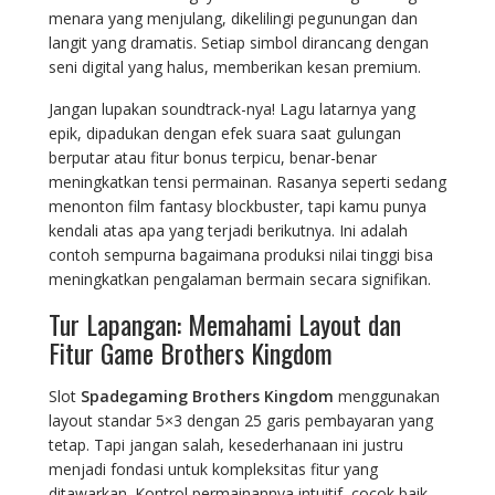
menara yang menjulang, dikelilingi pegunungan dan
langit yang dramatis. Setiap simbol dirancang dengan
seni digital yang halus, memberikan kesan premium.
Jangan lupakan soundtrack-nya! Lagu latarnya yang
epik, dipadukan dengan efek suara saat gulungan
berputar atau fitur bonus terpicu, benar-benar
meningkatkan tensi permainan. Rasanya seperti sedang
menonton film fantasy blockbuster, tapi kamu punya
kendali atas apa yang terjadi berikutnya. Ini adalah
contoh sempurna bagaimana produksi nilai tinggi bisa
meningkatkan pengalaman bermain secara signifikan.
Tur Lapangan: Memahami Layout dan
Fitur Game Brothers Kingdom
Slot
Spadegaming Brothers Kingdom
menggunakan
layout standar 5×3 dengan 25 garis pembayaran yang
tetap. Tapi jangan salah, kesederhanaan ini justru
menjadi fondasi untuk kompleksitas fitur yang
ditawarkan. Kontrol permainannya intuitif, cocok baik