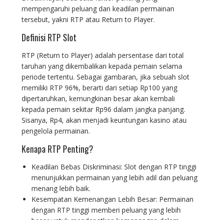
mempengaruhi peluang dan keadilan permainan
tersebut, yakni RTP atau Return to Player.
Definisi RTP Slot
RTP (Return to Player) adalah persentase dari total
taruhan yang dikembalikan kepada pemain selama
periode tertentu. Sebagai gambaran, jika sebuah slot
memiliki RTP 96%, berarti dari setiap Rp100 yang
dipertaruhkan, kemungkinan besar akan kembali
kepada pemain sekitar Rp96 dalam jangka panjang.
Sisanya, Rp4, akan menjadi keuntungan kasino atau
pengelola permainan.
Kenapa RTP Penting?
Keadilan Bebas Diskriminasi: Slot dengan RTP tinggi
menunjukkan permainan yang lebih adil dan peluang
menang lebih baik.
Kesempatan Kemenangan Lebih Besar: Permainan
dengan RTP tinggi memberi peluang yang lebih