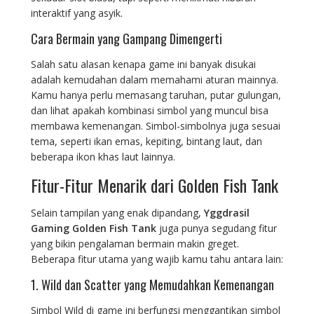
interaktif yang asyik.
Cara Bermain yang Gampang Dimengerti
Salah satu alasan kenapa game ini banyak disukai
adalah kemudahan dalam memahami aturan mainnya.
Kamu hanya perlu memasang taruhan, putar gulungan,
dan lihat apakah kombinasi simbol yang muncul bisa
membawa kemenangan. Simbol-simbolnya juga sesuai
tema, seperti ikan emas, kepiting, bintang laut, dan
beberapa ikon khas laut lainnya.
Fitur-Fitur Menarik dari Golden Fish Tank
Selain tampilan yang enak dipandang,
Yggdrasil
Gaming Golden Fish Tank
juga punya segudang fitur
yang bikin pengalaman bermain makin greget.
Beberapa fitur utama yang wajib kamu tahu antara lain:
1. Wild dan Scatter yang Memudahkan Kemenangan
Simbol Wild di game ini berfungsi menggantikan simbol