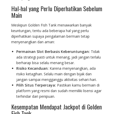
Hal-hal yang Perlu Diperhatikan Sebelum
Main
Meskipun Golden Fish Tank menawarkan banyak
keuntungan, tentu ada beberapa hal yang perlu
diperhatikan supaya pengalaman bermain tetap
menyenangkan dan aman:
Permainan Slot Berbasis Keberuntungan:
Tidak
ada strategi pasti untuk menang, jadi jangan terlalu
berharap bisa selalu menang besar.
Risiko Kecanduan:
Karena menyenangkan, ada
risiko ketagihan. Selalu main dengan bijak dan
jangan sampai mengganggu aktivitas sehari-hari.
Pilih Situs Terpercaya:
Pastikan kamu bermain di
platform yang resmi dan sudah memiliki lisensi agar
terhindar dari penipuan.
Kesempatan Mendapat Jackpot di Golden
Fish Tank