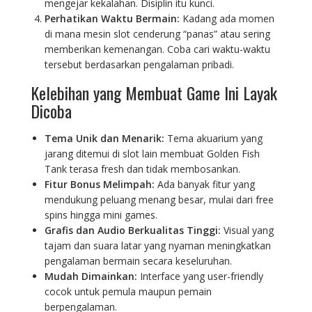
mengejar kekalahan. Disiplin itu kunci.
Perhatikan Waktu Bermain:
Kadang ada momen
di mana mesin slot cenderung “panas” atau sering
memberikan kemenangan. Coba cari waktu-waktu
tersebut berdasarkan pengalaman pribadi.
Kelebihan yang Membuat Game Ini Layak
Dicoba
Tema Unik dan Menarik:
Tema akuarium yang
jarang ditemui di slot lain membuat Golden Fish
Tank terasa fresh dan tidak membosankan.
Fitur Bonus Melimpah:
Ada banyak fitur yang
mendukung peluang menang besar, mulai dari free
spins hingga mini games.
Grafis dan Audio Berkualitas Tinggi:
Visual yang
tajam dan suara latar yang nyaman meningkatkan
pengalaman bermain secara keseluruhan.
Mudah Dimainkan:
Interface yang user-friendly
cocok untuk pemula maupun pemain
berpengalaman.