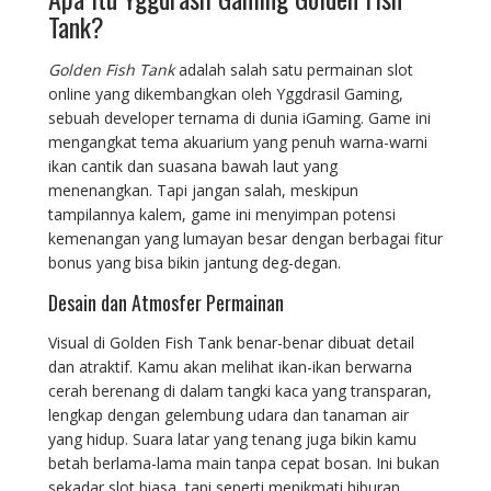
Tank?
Golden Fish Tank
adalah salah satu permainan slot
online yang dikembangkan oleh Yggdrasil Gaming,
sebuah developer ternama di dunia iGaming. Game ini
mengangkat tema akuarium yang penuh warna-warni
ikan cantik dan suasana bawah laut yang
menenangkan. Tapi jangan salah, meskipun
tampilannya kalem, game ini menyimpan potensi
kemenangan yang lumayan besar dengan berbagai fitur
bonus yang bisa bikin jantung deg-degan.
Desain dan Atmosfer Permainan
Visual di Golden Fish Tank benar-benar dibuat detail
dan atraktif. Kamu akan melihat ikan-ikan berwarna
cerah berenang di dalam tangki kaca yang transparan,
lengkap dengan gelembung udara dan tanaman air
yang hidup. Suara latar yang tenang juga bikin kamu
betah berlama-lama main tanpa cepat bosan. Ini bukan
sekadar slot biasa, tapi seperti menikmati hiburan