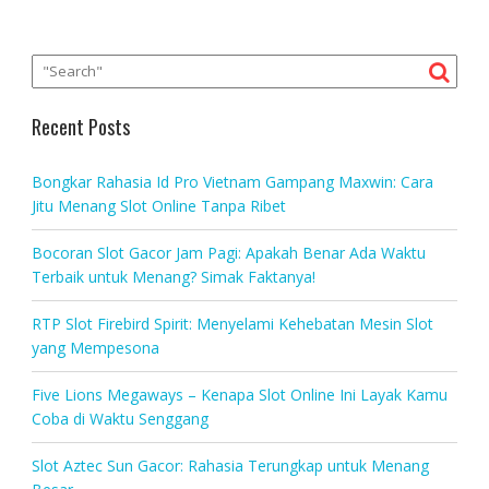
Recent Posts
Bongkar Rahasia Id Pro Vietnam Gampang Maxwin: Cara
Jitu Menang Slot Online Tanpa Ribet
Bocoran Slot Gacor Jam Pagi: Apakah Benar Ada Waktu
Terbaik untuk Menang? Simak Faktanya!
RTP Slot Firebird Spirit: Menyelami Kehebatan Mesin Slot
yang Mempesona
Five Lions Megaways – Kenapa Slot Online Ini Layak Kamu
Coba di Waktu Senggang
Slot Aztec Sun Gacor: Rahasia Terungkap untuk Menang