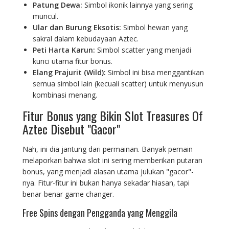
Patung Dewa:
Simbol ikonik lainnya yang sering
muncul.
Ular dan Burung Eksotis:
Simbol hewan yang
sakral dalam kebudayaan Aztec.
Peti Harta Karun:
Simbol scatter yang menjadi
kunci utama fitur bonus.
Elang Prajurit (Wild):
Simbol ini bisa menggantikan
semua simbol lain (kecuali scatter) untuk menyusun
kombinasi menang.
Fitur Bonus yang Bikin Slot Treasures Of
Aztec Disebut "Gacor"
Nah, ini dia jantung dari permainan. Banyak pemain
melaporkan bahwa slot ini sering memberikan putaran
bonus, yang menjadi alasan utama julukan "gacor"-
nya. Fitur-fitur ini bukan hanya sekadar hiasan, tapi
benar-benar game changer.
Free Spins dengan Pengganda yang Menggila