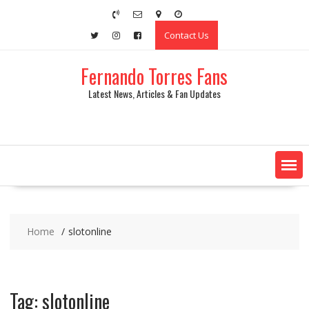
Skip
to
Contact Us
content
Fernando Torres Fans
Latest News, Articles & Fan Updates
Home
slotonline
Tag:
slotonline