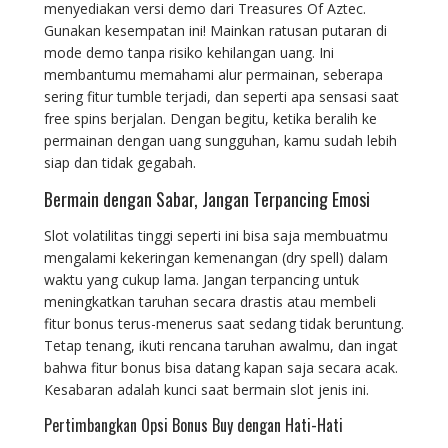
menyediakan versi demo dari Treasures Of Aztec.
Gunakan kesempatan ini! Mainkan ratusan putaran di
mode demo tanpa risiko kehilangan uang. Ini
membantumu memahami alur permainan, seberapa
sering fitur tumble terjadi, dan seperti apa sensasi saat
free spins berjalan. Dengan begitu, ketika beralih ke
permainan dengan uang sungguhan, kamu sudah lebih
siap dan tidak gegabah.
Bermain dengan Sabar, Jangan Terpancing Emosi
Slot volatilitas tinggi seperti ini bisa saja membuatmu
mengalami kekeringan kemenangan (dry spell) dalam
waktu yang cukup lama. Jangan terpancing untuk
meningkatkan taruhan secara drastis atau membeli
fitur bonus terus-menerus saat sedang tidak beruntung.
Tetap tenang, ikuti rencana taruhan awalmu, dan ingat
bahwa fitur bonus bisa datang kapan saja secara acak.
Kesabaran adalah kunci saat bermain slot jenis ini.
Pertimbangkan Opsi Bonus Buy dengan Hati-Hati