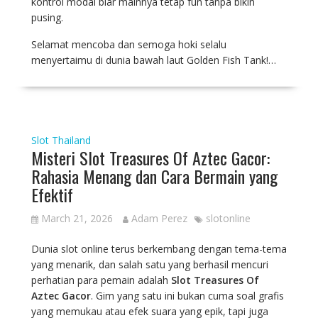
kontrol modal biar mainnya tetap fun tanpa bikin
pusing.
Selamat mencoba dan semoga hoki selalu
menyertaimu di dunia bawah laut Golden Fish Tank!…
Slot Thailand
Misteri Slot Treasures Of Aztec Gacor:
Rahasia Menang dan Cara Bermain yang
Efektif
March 21, 2026
Adam Perez
slotonline
Dunia slot online terus berkembang dengan tema-tema
yang menarik, dan salah satu yang berhasil mencuri
perhatian para pemain adalah
Slot Treasures Of
Aztec Gacor
. Gim yang satu ini bukan cuma soal grafis
yang memukau atau efek suara yang epik, tapi juga