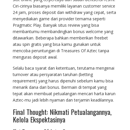
Ciri-cirinya biasanya memiliki layanan customer service
24 jam, proses deposit dan withdraw yang cepat, serta
menyediakan game dari provider ternama seperti
Pragmatic Play. Banyak situs review yang bisa
membantumu membandingkan bonus welcome yang
ditawarkan. Beberapa bahkan memberikan freebet
atau spin gratis yang bisa kamu gunakan untuk
mencoba peruntungan di Treasures Of Aztec tanpa
menguras deposit awal.
Selalu baca syarat dan ketentuan, terutama mengenai
turnover atau persyaratan taruhan (betting
requirement) yang harus dipenuhi sebelum kamu bisa
menarik dana dari bonus. Bermain di tempat yang
tepat akan membuat petualangan mencari harta karun
Aztec-mu jadi lebih nyaman dan terjamin keadilannya.
Final Thought: Nikmati Petualangannya,
Kelola Ekspektasinya