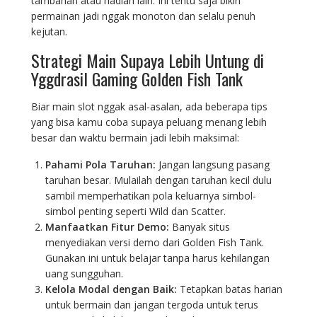
tambahan atau hadiah lain. Ini tentu saja bikin
permainan jadi nggak monoton dan selalu penuh
kejutan.
Strategi Main Supaya Lebih Untung di
Yggdrasil Gaming Golden Fish Tank
Biar main slot nggak asal-asalan, ada beberapa tips
yang bisa kamu coba supaya peluang menang lebih
besar dan waktu bermain jadi lebih maksimal:
Pahami Pola Taruhan:
Jangan langsung pasang
taruhan besar. Mulailah dengan taruhan kecil dulu
sambil memperhatikan pola keluarnya simbol-
simbol penting seperti Wild dan Scatter.
Manfaatkan Fitur Demo:
Banyak situs
menyediakan versi demo dari Golden Fish Tank.
Gunakan ini untuk belajar tanpa harus kehilangan
uang sungguhan.
Kelola Modal dengan Baik:
Tetapkan batas harian
untuk bermain dan jangan tergoda untuk terus