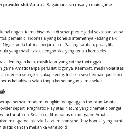
w provider slot Amatic
. Bagaimana sih rasanya main game
rkenal ringan. Kamu bisa main di smartphone jadul sekalipun tanpa
 untuk pemain di Indonesia yang koneksi internetnya kadang naik
Nggak perlu tutorial berjam-jam. Pasang taruhan, putar, lihat
ula yang masih takut dengan slot yang terlalu kompleks.
has: dentingan koin, musik latar yang catchy tapi nggak
 game Amatic tanpa perlu liat logonya. Keempat, meski volatilitas
l) mereka seringkali cukup sering. Ini bikin sesi bermain jadi lebih
enerus kehabisan saldo tanpa kemenangan sama sekali.
nak
eberapa pemain modern mungkin menganggap tampilan Amatic
provider seperti Pragmatic Play atau NetEnt yang cinematic banget.
 factor utama. Selain itu, fitur bonus dalam game Amatic
kan mini-game interaktif atau mekanisme "buy bonus" yang rumit.
 gratis dengan mekanika yang solid.