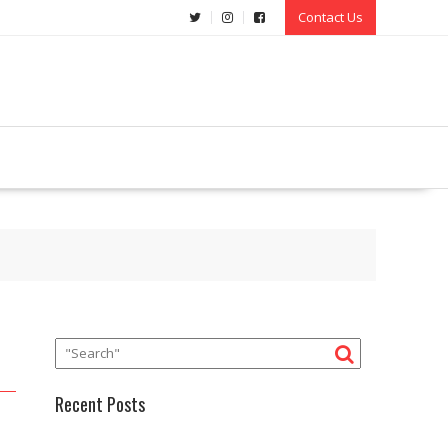
Contact Us
Recent Posts