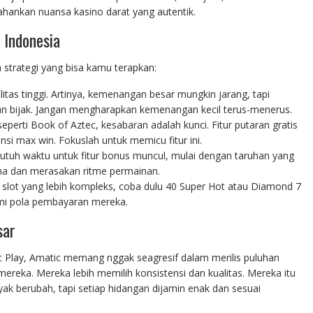
ahankan nuansa kasino darat yang autentik.
 Indonesia
 strategi yang bisa kamu terapkan:
ilitas tinggi. Artinya, kemenangan besar mungkin jarang, tapi
ngan bijak. Jangan mengharapkan kemenangan kecil terus-menerus.
seperti Book of Aztec, kesabaran adalah kunci. Fitur putaran gratis
si max win. Fokuslah untuk memicu fitur ini.
 butuh waktu untuk fitur bonus muncul, mulai dengan taruhan yang
ama dan merasakan ritme permainan.
o slot yang lebih kompleks, coba dulu 40 Super Hot atau Diamond 7
mi pola pembayaran mereka.
sar
c Play, Amatic memang nggak seagresif dalam merilis puluhan
 mereka. Mereka lebih memilih konsistensi dan kualitas. Mereka itu
ak berubah, tapi setiap hidangan dijamin enak dan sesuai