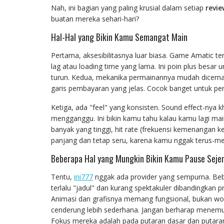
Nah, ini bagian yang paling krusial dalam setiap
revie
buatan mereka sehari-hari?
Hal-Hal yang Bikin Kamu Semangat Main
Pertama, aksesibilitasnya luar biasa. Game Amatic te
lag atau loading time yang lama. Ini poin plus besar
turun. Kedua, mekanika permainannya mudah dicerna. 
garis pembayaran yang jelas. Cocok banget untuk pem
Ketiga, ada "feel" yang konsisten. Sound effect-nya k
mengganggu. Ini bikin kamu tahu kalau kamu lagi main
banyak yang tinggi, hit rate (frekuensi kemenangan keci
panjang dan tetap seru, karena kamu nggak terus-m
Beberapa Hal yang Mungkin Bikin Kamu Pause Seje
Tentu,
ini777
nggak ada provider yang sempurna. B
terlalu "jadul" dan kurang spektakuler dibandingkan 
Animasi dan grafisnya memang fungsional, bukan wow
cenderung lebih sederhana. Jangan berharap menemu
Fokus mereka adalah pada putaran dasar dan putaran