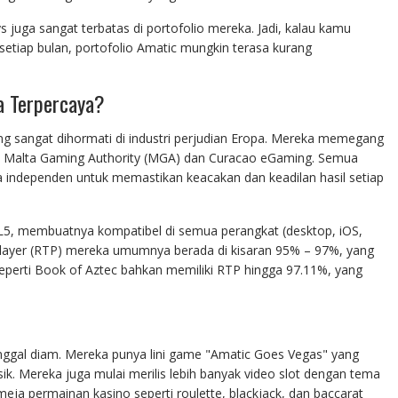
s juga sangat terbatas di portofolio mereka. Jadi, kalau kamu
setiap bulan, portofolio Amatic mungkin terasa kurang
a Terpercaya?
ng sangat dihormati di industri perjudian Eropa. Mereka memegang
perti Malta Gaming Authority (MGA) dan Curacao eGaming. Semua
independen untuk memastikan keacakan dan keadilan hasil setiap
L5, membuatnya kompatibel di semua perangkat (desktop, iOS,
 Player (RTP) mereka umumnya berada di kisaran 95% – 97%, yang
seperti Book of Aztec bahkan memiliki RTP hingga 97.11%, yang
inggal diam. Mereka punya lini game "Amatic Goes Vegas" yang
k. Mereka juga mulai merilis lebih banyak video slot dengan tema
meja permainan kasino seperti roulette, blackjack, dan baccarat