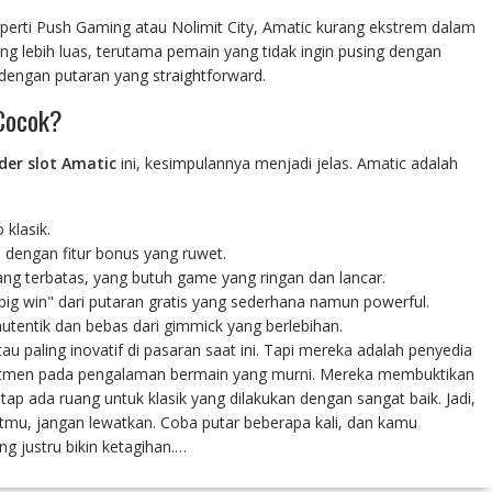
erti Push Gaming atau Nolimit City, Amatic kurang ekstrem dalam
ng lebih luas, terutama pemain yang tidak ingin pusing dengan
 dengan putaran yang straightforward.
 Cocok?
der slot Amatic
ini, kesimpulannya menjadi jelas. Amatic adalah
klasik.
 dengan fitur bonus yang ruwet.
ng terbatas, yang butuh game yang ringan dan lancar.
 "big win" dari putaran gratis yang sederhana namun powerful.
entik dan bebas dari gimmick yang berlebihan.
u paling inovatif di pasaran saat ini. Tapi mereka adalah penyedia
omitmen pada pengalaman bermain yang murni. Mereka membuktikan
tap ada ruang untuk klasik yang dilakukan dengan sangat baik. Jadi,
voritmu, jangan lewatkan. Coba putar beberapa kali, dan kamu
 justru bikin ketagihan.…