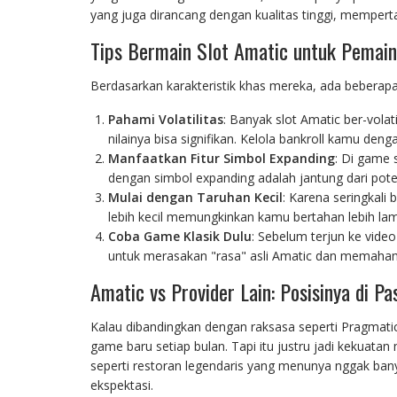
yang juga dirancang dengan kualitas tinggi, mempert
Tips Bermain Slot Amatic untuk Pemain
Berdasarkan karakteristik khas mereka, ada beberapa
Pahami Volatilitas
: Banyak slot Amatic ber-volat
nilainya bisa signifikan. Kelola bankroll kamu de
Manfaatkan Fitur Simbol Expanding
: Di game 
dengan simbol expanding adalah jantung dari poten
Mulai dengan Taruhan Kecil
: Karena seringkali
lebih kecil memungkinkan kamu bertahan lebih l
Coba Game Klasik Dulu
: Sebelum terjun ke vide
untuk merasakan "rasa" asli Amatic dan memaha
Amatic vs Provider Lain: Posisinya di Pa
Kalau dibandingkan dengan raksasa seperti Pragmati
game baru setiap bulan. Tapi itu justru jadi kekuatan
seperti restoran legendaris yang menunya nggak bany
ekspektasi.