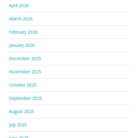
April 2026
March 2026
February 2026
January 2026
December 2025
November 2025
October 2025
September 2025
August 2025
July 2025
June 2025