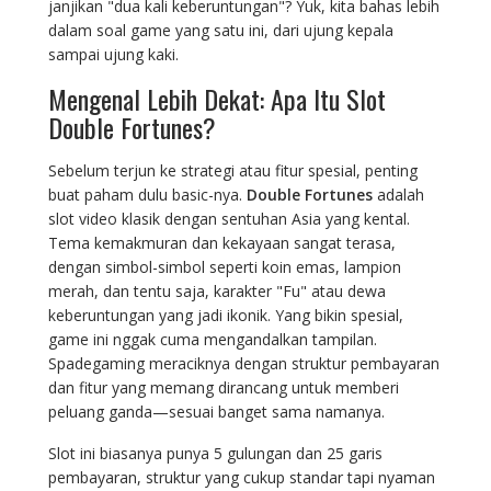
janjikan "dua kali keberuntungan"? Yuk, kita bahas lebih
dalam soal game yang satu ini, dari ujung kepala
sampai ujung kaki.
Mengenal Lebih Dekat: Apa Itu Slot
Double Fortunes?
Sebelum terjun ke strategi atau fitur spesial, penting
buat paham dulu basic-nya.
Double Fortunes
adalah
slot video klasik dengan sentuhan Asia yang kental.
Tema kemakmuran dan kekayaan sangat terasa,
dengan simbol-simbol seperti koin emas, lampion
merah, dan tentu saja, karakter "Fu" atau dewa
keberuntungan yang jadi ikonik. Yang bikin spesial,
game ini nggak cuma mengandalkan tampilan.
Spadegaming meraciknya dengan struktur pembayaran
dan fitur yang memang dirancang untuk memberi
peluang ganda—sesuai banget sama namanya.
Slot ini biasanya punya 5 gulungan dan 25 garis
pembayaran, struktur yang cukup standar tapi nyaman