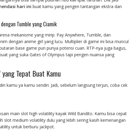
endasi hari ini
buat kamu yang pengen tantangan ekstra dan
rl dengan Tumble yang Ciamik
 karena mekanisme yang mirip: Pay Anywhere, Tumble, dan
inim dengan anime girl yang lucu. Multiplier di game ini bisa muncul
ap putaran base game pun punya potensi cuan. RTP-nya juga bagus,
buat yang suka Gates of Olympus tapi pengen nuansa yang
i' yang Tepat Buat Kamu
diri kamu ya kamu sendiri. Jadi, sebelum langsung terjun, coba cek
in main slot high volatility kayak Wild Bandito. Kamu bisa cepat
h slot medium volatility dulu yang lebih sering kasih kemenangan
latility untuk berburu jackpot.