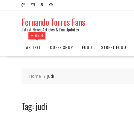
Skip
to
content
Fernando Torres Fans
Latest News, Articles & Fan Updates
Artikel
ARTIKEL
COFEE SHOP
FOOD
STREET FOOD
Home
judi
Tag:
judi