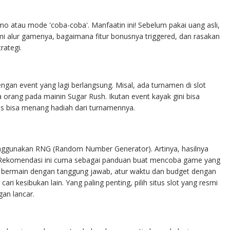
mo atau mode 'coba-coba'. Manfaatin ini! Sebelum pakai uang asli,
mi alur gamenya, bagaimana fitur bonusnya triggered, dan rasakan
rategi.
engan event yang lagi berlangsung. Misal, ada turnamen di slot
orang pada mainin Sugar Rush. Ikutan event kayak gini bisa
us bisa menang hadiah dari turnamennya.
enggunakan RNG (Random Number Generator). Artinya, hasilnya
i. Rekomendasi ini cuma sebagai panduan buat mencoba game yang
tuk bermain dengan tanggung jawab, atur waktu dan budget dengan
 cari kesibukan lain. Yang paling penting, pilih situs slot yang resmi
an lancar.