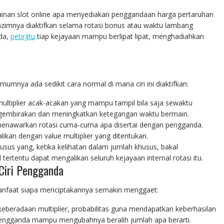
rmainan slot online apa menyediakan penggandaan harga pertaruhan
 lazimnya diaktifkan selama rotasi bonus atau waktu lambang
da,
petirjitu
tiap kejayaan mampu berlipat lipat, menghadiahkan
umnya ada sedikit cara normal di mana ciri ini diaktifkan:
ultiplier acak-acakan yang mampu tampil bila saja sewaktu
gembirakan dan meningkatkan ketegangan waktu bermain.
menawarkan rotasi cuma-cuma apa disertai dengan pengganda.
alikan dengan value multiplier yang ditentukan.
sus yang, ketika kelihatan dalam jumlah khusus, bakal
ertentu dapat mengalikan seluruh kejayaan internal rotasi itu.
Ciri Pengganda
manfaat siapa menciptakannya semakin menggaet:
eberadaan multiplier, probabilitas guna mendapatkan keberhasilan
, pengganda mampu mengubahnya beralih jumlah apa berarti.