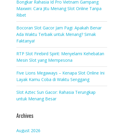
Bongkar Rahasia Id Pro Vietnam Gampang
Maxwin: Cara Jitu Menang Slot Online Tanpa
Ribet
Bocoran Slot Gacor Jam Pagi: Apakah Benar
Ada Waktu Terbaik untuk Menang? Simak
Faktanya!
RTP Slot Firebird Spirit: Menyelami Kehebatan
Mesin Slot yang Mempesona
Five Lions Megaways – Kenapa Slot Online Ini
Layak Kamu Coba di Waktu Senggang
Slot Aztec Sun Gacor: Rahasia Terungkap
untuk Menang Besar
Archives
August 2026