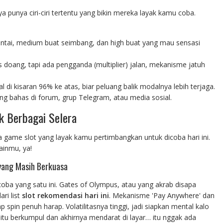
nya punya ciri-ciri tertentu yang bikin mereka layak kamu coba.
ntai, medium buat seimbang, dan high buat yang mau sensasi
doang, tapi ada pengganda (multiplier) jalan, mekanisme jatuh
 di kisaran 96% ke atas, biar peluang balik modalnya lebih terjaga.
ng bahas di forum, grup Telegram, atau media sosial.
k Berbagai Selera
a game slot yang layak kamu pertimbangkan untuk dicoba hari ini.
ainmu, ya!
 yang Masih Berkuasa
coba yang satu ini. Gates of Olympus, atau yang akrab disapa
ri list
slot rekomendasi hari ini
. Mekanisme 'Pay Anywhere' dan
p spin penuh harap. Volatilitasnya tinggi, jadi siapkan mental kalo
er itu berkumpul dan akhirnya mendarat di layar… itu nggak ada