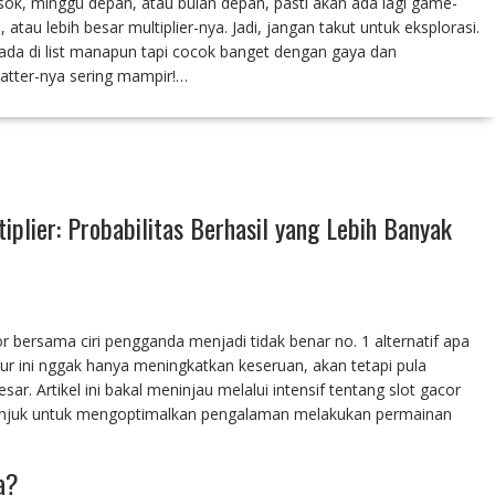
sok, minggu depan, atau bulan depan, pasti akan ada lagi game-
 atau lebih besar multiplier-nya. Jadi, jangan takut untuk eksplorasi.
 ada di list manapun tapi cocok banget dengan gaya dan
tter-nya sering mampir!…
tiplier: Probabilitas Berhasil yang Lebih Banyak
 bersama ciri pengganda menjadi tidak benar no. 1 alternatif apa
 ini nggak hanya meningkatkan keseruan, akan tetapi pula
. Artikel ini bakal meninjau melalui intensif tentang slot gacor
tunjuk untuk mengoptimalkan pengalaman melakukan permainan
a?