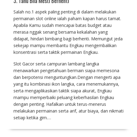
3. Tahu Bila Mesti Berhenti
Salah no.1 aspek paling penting di dalam melakukan
permainan slot online ialah paham kapan harus tamat.
Apabila Kamu sudah mencapai batas budget atau
merasa nggak senang bersama kekalahan yang
didapat, hindari bimbang bagi berhenti. Memungut jeda
sekejap mampu membantu Engkau mengembalikan
konsentrasi serta taktik permainan Engkau.
Slot Gacor serta campuran lambang langka
menawarkan pengetahuan bermain siapa memesona
dan berpotensi menguntungkan.Dengan mengerti apa
yang itu kombinasi ikon langka, cara menemukannya,
serta mengaplikasikan taktik siapa akurat, Engkau
mampu memperbaiki peluang keberhasilan Engkau
dengan penting. Hafalkan untuk terus-menerus
melakukan permainan serta arif, atur biaya, dan nikmati
setiap ketika gim.…