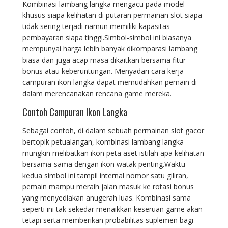
Kombinasi lambang langka mengacu pada model
khusus siapa kelihatan di putaran permainan slot siapa
tidak sering terjadi namun memiliki kapasitas
pembayaran siapa tinggi.Simbol-simbol ini biasanya
mempunyai harga lebih banyak dikomparasi lambang
biasa dan juga acap masa dikaitkan bersama fitur
bonus atau keberuntungan. Menyadari cara kerja
campuran ikon langka dapat memudahkan pemain di
dalam merencanakan rencana game mereka.
Contoh Campuran Ikon Langka
Sebagai contoh, di dalam sebuah permainan slot gacor
bertopik petualangan, kombinasi lambang langka
mungkin melibatkan ikon peta aset istilah apa kelihatan
bersama-sama dengan ikon watak penting.Waktu
kedua simbol ini tampil internal nomor satu giliran,
pemain mampu meraih jalan masuk ke rotasi bonus
yang menyediakan anugerah luas. Kombinasi sama
seperti ini tak sekedar menaikkan keseruan game akan
tetapi serta memberikan probabilitas suplemen bagi