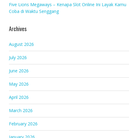
Five Lions Megaways – Kenapa Slot Online Ini Layak Kamu
Coba di Waktu Senggang
Archives
August 2026
July 2026
June 2026
May 2026
April 2026
March 2026
February 2026
January 2026