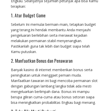
Engkau. Selanjutnya sejumlah petunjuk apa bisa Kamu
terapkan:
1. Atur Budget Game
Sebelum Ini memulai bermain-main, tetapkan budget
yang terang.Ini hendak membantu Anda menjauhi
pengeluaran berlebihan serta merawat kejadian
melakukan permainan stabil menyenangkan.
Pastikanlah guna tak lebih dari budget siapa telah
Kamu putuskan.
2. Manfaatkan Bonus dan Penawaran
Banyak kasino di internet memberikan bonus serta
peningkatan untuk menggaet pemain muda.
Manfaatkan tawaran ini bagi mencoba permainan slot
dengan gabungan lambang langka tidak ada mesti
mengeluarkan berlimpah dana. Bonus ini mampu
berupa giliran cuma-cuma atau bonus setoran siapa
bisa meningkatkan probabilitas Engkau bagi menang.