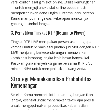
versi contoh asal gim slot online. Utilize kemungkinan
ini untuk menguji aneka slot online bebas mesti
mempertaruhkan dana Engkau. Internal edisi contoh,
Kamu mampu mengawasi kekerapan munculnya
gabungan simbol langka.
3. Perhatikan Tingkat RTP (Return to Player)
Tingkat RTP LIVE merupakan persentase uang apa
kembali untuk pemain asal jumlah judi.Slot dengan RTP
LIVE menjulang berkecenderungan menawarkan
kombinasi lambang langka lebih besar banyak kali.
Pastikan guna menyeleksi game bersama RTP LIVE
minimal 95% untuk memperbaiki peluang Anda.
Strategi Memaksimalkan Probabilitas
Kemenangan
Setelah Kamu mencari slot bersama gabungan ikon
langka, esensial untuk menerapkan taktik apa presisi
untuk mengoptimalkan probabilitas keberhasilan