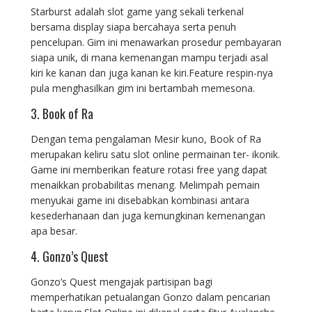
Starburst adalah slot game yang sekali terkenal
bersama display siapa bercahaya serta penuh
pencelupan. Gim ini menawarkan prosedur pembayaran
siapa unik, di mana kemenangan mampu terjadi asal
kiri ke kanan dan juga kanan ke kiri.Feature respin-nya
pula menghasilkan gim ini bertambah memesona.
3. Book of Ra
Dengan tema pengalaman Mesir kuno, Book of Ra
merupakan keliru satu slot online permainan ter- ikonik.
Game ini memberikan feature rotasi free yang dapat
menaikkan probabilitas menang. Melimpah pemain
menyukai game ini disebabkan kombinasi antara
kesederhanaan dan juga kemungkinan kemenangan
apa besar.
4. Gonzo’s Quest
Gonzo’s Quest mengajak partisipan bagi
memperhatikan petualangan Gonzo dalam pencarian