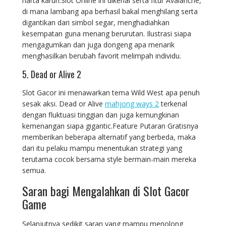
harta karun.Slot Online ini dikenal serta fitur Avalanche,
di mana lambang apa berhasil bakal menghilang serta
digantikan dari simbol segar, menghadiahkan
kesempatan guna menang berurutan. Ilustrasi siapa
mengagumkan dan juga dongeng apa menarik
menghasilkan berubah favorit melimpah individu.
5. Dead or Alive 2
Slot Gacor ini menawarkan tema Wild West apa penuh
sesak aksi. Dead or Alive
mahjong ways 2
terkenal
dengan fluktuasi tinggian dan juga kemungkinan
kemenangan siapa gigantic.Feature Putaran Gratisnya
memberikan beberapa alternatif yang berbeda, maka
dari itu pelaku mampu menentukan strategi yang
terutama cocok bersama style bermain-main mereka
semua.
Saran bagi Mengalahkan di Slot Gacor
Game
Selanjutnya sedikit saran yang mampu menolong