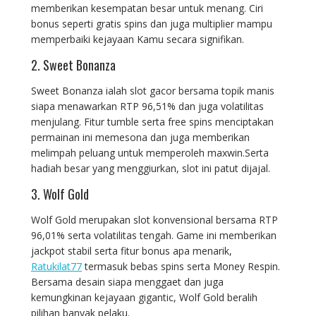
memberikan kesempatan besar untuk menang. Ciri
bonus seperti gratis spins dan juga multiplier mampu
memperbaiki kejayaan Kamu secara signifikan.
2. Sweet Bonanza
Sweet Bonanza ialah slot gacor bersama topik manis
siapa menawarkan RTP 96,51% dan juga volatilitas
menjulang. Fitur tumble serta free spins menciptakan
permainan ini memesona dan juga memberikan
melimpah peluang untuk memperoleh maxwin.Serta
hadiah besar yang menggiurkan, slot ini patut dijajal.
3. Wolf Gold
Wolf Gold merupakan slot konvensional bersama RTP
96,01% serta volatilitas tengah. Game ini memberikan
jackpot stabil serta fitur bonus apa menarik,
Ratukilat77
termasuk bebas spins serta Money Respin.
Bersama desain siapa menggaet dan juga
kemungkinan kejayaan gigantic, Wolf Gold beralih
pilihan banyak pelaku.