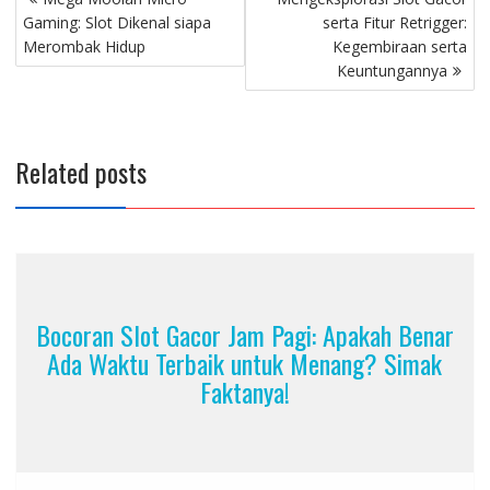
navigation
Gaming: Slot Dikenal siapa
serta Fitur Retrigger:
Merombak Hidup
Kegembiraan serta
Keuntungannya
Related posts
Bocoran Slot Gacor Jam Pagi: Apakah Benar
Ada Waktu Terbaik untuk Menang? Simak
Faktanya!