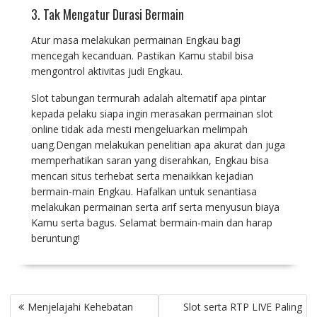
3. Tak Mengatur Durasi Bermain
Atur masa melakukan permainan Engkau bagi
mencegah kecanduan. Pastikan Kamu stabil bisa
mengontrol aktivitas judi Engkau.
Slot tabungan termurah adalah alternatif apa pintar
kepada pelaku siapa ingin merasakan permainan slot
online tidak ada mesti mengeluarkan melimpah
uang.Dengan melakukan penelitian apa akurat dan juga
memperhatikan saran yang diserahkan, Engkau bisa
mencari situs terhebat serta menaikkan kejadian
bermain-main Engkau. Hafalkan untuk senantiasa
melakukan permainan serta arif serta menyusun biaya
Kamu serta bagus. Selamat bermain-main dan harap
beruntung!
Post
Menjelajahi Kehebatan
Slot serta RTP LIVE Paling