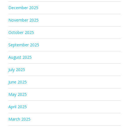
December 2025
November 2025
October 2025
September 2025
August 2025
July 2025
June 2025
May 2025
April 2025
March 2025