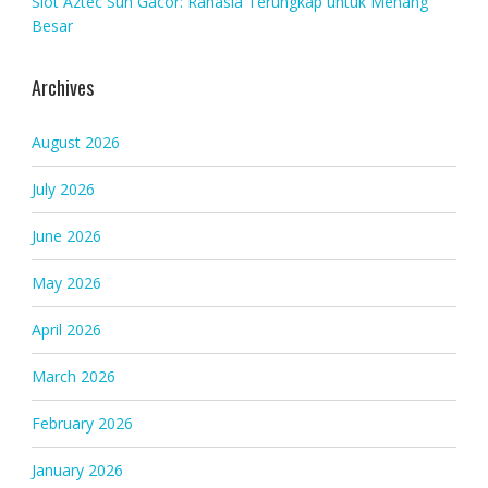
Slot Aztec Sun Gacor: Rahasia Terungkap untuk Menang
Besar
Archives
August 2026
July 2026
June 2026
May 2026
April 2026
March 2026
February 2026
January 2026