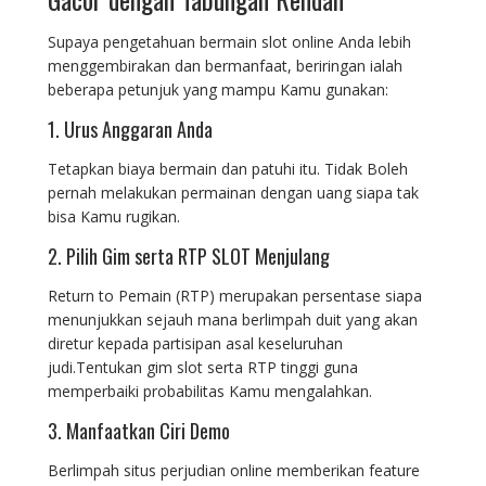
Supaya pengetahuan bermain slot online Anda lebih
menggembirakan dan bermanfaat, beriringan ialah
beberapa petunjuk yang mampu Kamu gunakan:
1. Urus Anggaran Anda
Tetapkan biaya bermain dan patuhi itu. Tidak Boleh
pernah melakukan permainan dengan uang siapa tak
bisa Kamu rugikan.
2. Pilih Gim serta RTP SLOT Menjulang
Return to Pemain (RTP) merupakan persentase siapa
menunjukkan sejauh mana berlimpah duit yang akan
diretur kepada partisipan asal keseluruhan
judi.Tentukan gim slot serta RTP tinggi guna
memperbaiki probabilitas Kamu mengalahkan.
3. Manfaatkan Ciri Demo
Berlimpah situs perjudian online memberikan feature