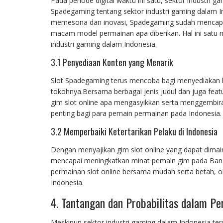
Pada periode digital waktu ini satu, sektor industri
Spadegaming tentang sektor industri gaming dalam I
memesona dan inovasi, Spadegaming sudah mencapai
macam model permainan apa diberikan. Hal ini satu
industri gaming dalam Indonesia.
3.1 Penyediaan Konten yang Menarik
Slot Spadegaming terus mencoba bagi menyediakan k
tokohnya.Bersama berbagai jenis judul dan juga fea
gim slot online apa mengasyikkan serta menggembira
penting bagi para pemain permainan pada Indonesia.
3.2 Memperbaiki Ketertarikan Pelaku di Indonesia
Dengan menyajikan gim slot online yang dapat dima
mencapai meningkatkan minat pemain gim pada Ban
permainan slot online bersama mudah serta betah, o
Indonesia.
4. Tantangan dan Probabilitas dalam P
Meskipun sektor industri gaming dalam Indonesia ter