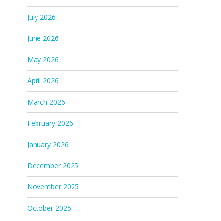
July 2026
June 2026
May 2026
April 2026
March 2026
February 2026
January 2026
December 2025
November 2025
October 2025