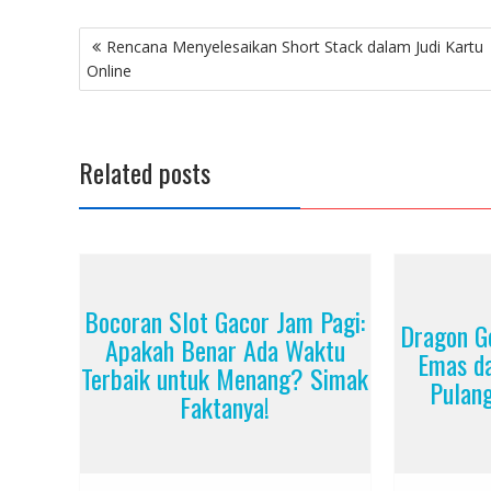
Post
Rencana Menyelesaikan Short Stack dalam Judi Kartu
navigation
Online
Related posts
Bocoran Slot Gacor Jam Pagi:
Dragon Go
Apakah Benar Ada Waktu
Emas d
Terbaik untuk Menang? Simak
Pulan
Faktanya!