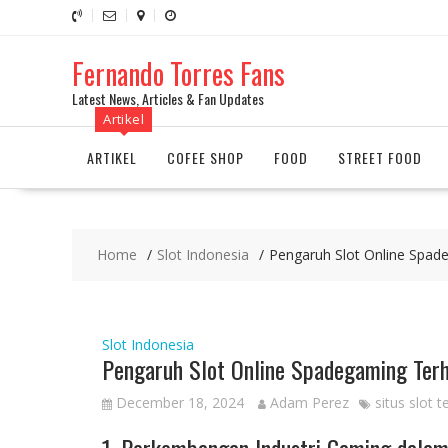
Skip
to
content
Fernando Torres Fans
Latest News, Articles & Fan Updates
Artikel
ARTIKEL
COFEE SHOP
FOOD
STREET FOOD
Home
Slot Indonesia
Pengaruh Slot Online Spad
Slot Indonesia
Pengaruh Slot Online Spadegaming Terh
December 18, 2024
Adam Perez
situs slot t