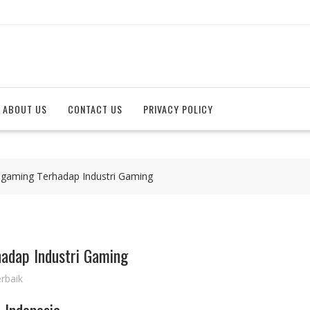
ABOUT US
CONTACT US
PRIVACY POLICY
egaming Terhadap Industri Gaming
adap Industri Gaming
erbaik