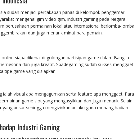
 Indonesia
sia sudah menjadi percakapan panas di kelompok penggemar
yarakat mengenai gim video gim, industri gaming pada Negara
 perusahaan permainan lokal atau internasional berlomba-lomba
ggembirakan dan juga menarik minat para pemain.
t online siapa dikenal di golongan partisipan game dalam Bangsa
 memesona dan juga kreatif, Spadegaming sudah sukses menggaet
a tipe game yang disiapkan.
g ialah visual apa mengagumkan serta feature apa menggaet. Para
permainan game slot yang mengasyikkan dan juga menarik. Selain
r yang besar sehingga mengizinkan pelaku guna menang hadiah
hadap Industri Gaming