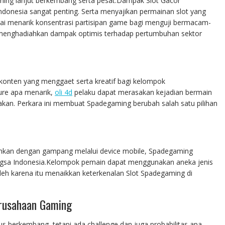
 gaming lanjut berkembang serta pesat.Dampak Slot Gacor
ndonesia sangat penting. Serta menyajikan permainan slot yang
 menarik konsentrasi partisipan game bagi menguji bermacam-
 menghadiahkan dampak optimis terhadap pertumbuhan sektor
onten yang menggaet serta kreatif bagi kelompok
ture apa menarik,
oli 4d
pelaku dapat merasakan kejadian bermain
kan. Perkara ini membuat Spadegaming berubah salah satu pilihan
inkan dengan gampang melalui device mobile, Spadegaming
gsa Indonesia.Kelompok pemain dapat menggunakan aneka jenis
leh karena itu menaikkan keterkenalan Slot Spadegaming di
erusahaan Gaming
us berkembang, tetapi ada challenge dan juga probabilitas apa