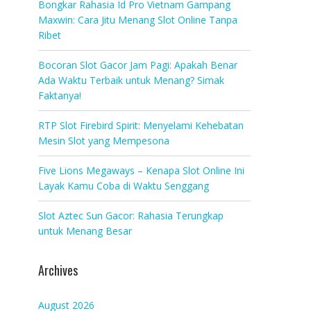
Bongkar Rahasia Id Pro Vietnam Gampang
Maxwin: Cara Jitu Menang Slot Online Tanpa
Ribet
Bocoran Slot Gacor Jam Pagi: Apakah Benar
Ada Waktu Terbaik untuk Menang? Simak
Faktanya!
RTP Slot Firebird Spirit: Menyelami Kehebatan
Mesin Slot yang Mempesona
Five Lions Megaways – Kenapa Slot Online Ini
Layak Kamu Coba di Waktu Senggang
Slot Aztec Sun Gacor: Rahasia Terungkap
untuk Menang Besar
Archives
August 2026