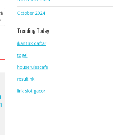
October 2024
di
Trending Today
ikan138 daftar
togel
houserulescafe
result hk
link slot gacor
a
h