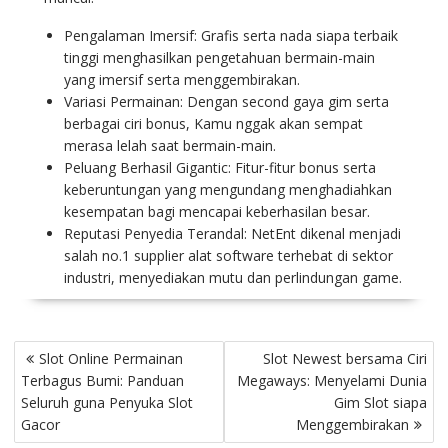
Pengalaman Imersif: Grafis serta nada siapa terbaik
tinggi menghasilkan pengetahuan bermain-main
yang imersif serta menggembirakan.
Variasi Permainan: Dengan second gaya gim serta
berbagai ciri bonus, Kamu nggak akan sempat
merasa lelah saat bermain-main.
Peluang Berhasil Gigantic: Fitur-fitur bonus serta
keberuntungan yang mengundang menghadiahkan
kesempatan bagi mencapai keberhasilan besar.
Reputasi Penyedia Terandal: NetEnt dikenal menjadi
salah no.1 supplier alat software terhebat di sektor
industri, menyediakan mutu dan perlindungan game.
Post
Slot Online Permainan
Slot Newest bersama Ciri
navigation
Terbagus Bumi: Panduan
Megaways: Menyelami Dunia
Seluruh guna Penyuka Slot
Gim Slot siapa
Gacor
Menggembirakan