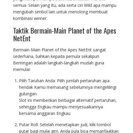
semua. Selain yang itu, ada serta ciri Wild apa mampu
mengubah simbol lain untuk menolong membuat
kombinasi winner.
Taktik Bermain-Main Planet of the Apes
NetEnt
Bermain-Main Planet of the Apes NetEnt sangat
sederhana, bahkan kepada pemula sekalipun.
Beriringan adalah langkah-langkah mudah guna
memulai:
Pilih Taruhan Anda: Pilih jumlah pertaruhan apa
hendak Kamu memasang sebelumnya mengelilingi
gulungan.
Slot ini memberikan berbagai alternatif pertaruhan,
sehingga Engkau mampu menyesuaikannya
bersama anggaran Engkau.
Putar Roll: Setelah menetapkan judi, klik tombol
putar bagi mulai gim. Anda pula bisa memanfaatkan