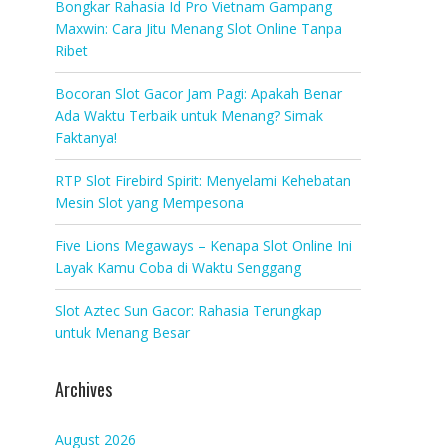
Bongkar Rahasia Id Pro Vietnam Gampang
Maxwin: Cara Jitu Menang Slot Online Tanpa
Ribet
Bocoran Slot Gacor Jam Pagi: Apakah Benar
Ada Waktu Terbaik untuk Menang? Simak
Faktanya!
RTP Slot Firebird Spirit: Menyelami Kehebatan
Mesin Slot yang Mempesona
Five Lions Megaways – Kenapa Slot Online Ini
Layak Kamu Coba di Waktu Senggang
Slot Aztec Sun Gacor: Rahasia Terungkap
untuk Menang Besar
Archives
August 2026