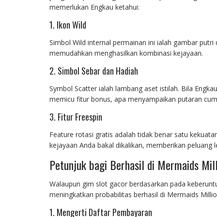
memerlukan Engkau ketahui:
1. Ikon Wild
Simbol Wild internal permainan ini ialah gambar putr
memudahkan menghasilkan kombinasi kejayaan.
2. Simbol Sebar dan Hadiah
Symbol Scatter ialah lambang aset istilah. Bila Engk
memicu fitur bonus, apa menyampaikan putaran cum
3. Fitur Freespin
Feature rotasi gratis adalah tidak benar satu kekuata
kejayaan Anda bakal dikalikan, memberikan peluang 
Petunjuk bagi Berhasil di Mermaids Mil
Walaupun gim slot gacor berdasarkan pada keberun
meningkatkan probabilitas berhasil di Mermaids Millio
1. Mengerti Daftar Pembayaran