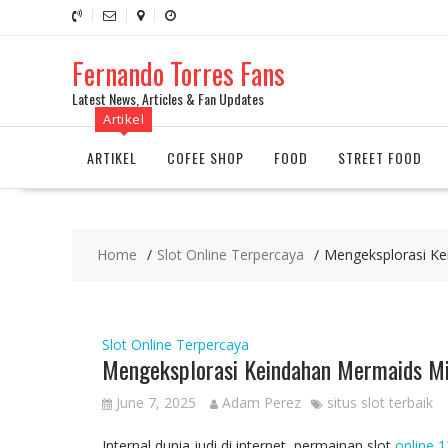
Skip
to
content
Fernando Torres Fans
Latest News, Articles & Fan Updates
Artikel
ARTIKEL
COFEE SHOP
FOOD
STREET FOOD
Home
Slot Online Terpercaya
Mengeksplorasi Ke
Slot Online Terpercaya
Mengeksplorasi Keindahan Mermaids Mi
June 7, 2025
Adam Perez
situs slot terbaik
Internal dunia judi di internet, permainan slot
online 