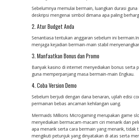
Sebelumnya memulai bermain, luangkan durasi guna
deskripsi mengenai simbol dimana apa paling berharga
2. Atur Budget Anda
Senantiasa tentukan anggaran sebelum ini bermain
menjaga kejadian bermain-main stabil menyenangkan
3. Manfaatkan Bonus dan Promo
Banyak kasino di internet menyediakan bonus serta 
guna memperpanjang masa bermain-main Engkau.
4. Coba Version Demo
Sebelum berjudi dengan dana benaran, ujilah edisi c
permainan bebas ancaman kehilangan uang.
Mermaids Millions Microgaming merupakan game slo
menyediakan bermacam-macam ciri menarik dan pel
apa menarik serta cara bermain yang menarik, tidak tak
mengikuti petunjuk yang dinyatakan di atas serta m