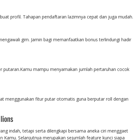
a buat profil. Tahapan pendaftaran lazimnya cepat dan juga mudah.
 mengawali gim. Jamin bagi memanfaatkan bonus terlindungi hadir
n per putaran.Kamu mampu menyamakan jumlah pertaruhan cocok
pat menggunakan fitur putar otomatis guna berputar roll dengan
lions
ang indah, tetapi serta dilengkapi bersama aneka ciri menggaet
Kamu. Selanjutnya merupakan sejumlah feature kunci siapa