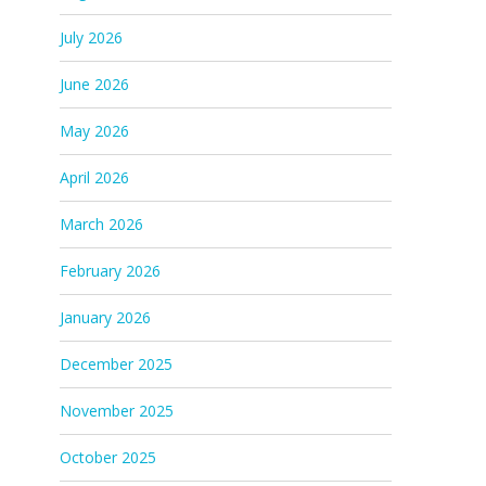
July 2026
June 2026
May 2026
April 2026
March 2026
February 2026
January 2026
December 2025
November 2025
October 2025