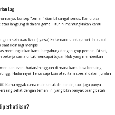
rian Lagi
ai namanya, konsep "teman" diambil sangat serius. Kamu bisa
k atau langsung di dalam game. Fitur ini memungkinkan kamu
irim koin atau lives (nyawa) ke temanmu setiap hari. Ini adalah
saat koin lagi menipis.
itas memungkinkan kamu bergabung dengan grup pemain. Di sini,
 dan bekerja sama untuk mencapai tujuan klub yang memberikan
men dan event harian/mingguan di mana kamu bisa bersaing
tinggi. Hadiahnya? Tentu saja koin atau item spesial dalam jumlah
tif. Kamu nggak cuma main untuk diri sendiri, tapi juga punya
ersaing sehat dengan teman. Ini yang bikin banyak orang betah
Diperhatikan?