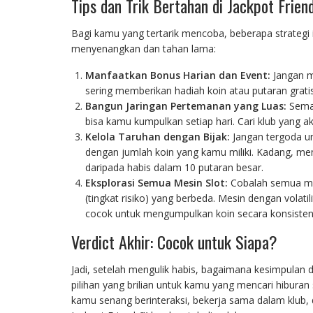
Tips dan Trik Bertahan di Jackpot Frie
Bagi kamu yang tertarik mencoba, beberapa strateg
menyenangkan dan tahan lama:
Manfaatkan Bonus Harian dan Event:
Jangan ma
sering memberikan hadiah koin atau putaran gratis
Bangun Jaringan Pertemanan yang Luas:
Semak
bisa kamu kumpulkan setiap hari. Cari klub yang 
Kelola Taruhan dengan Bijak:
Jangan tergoda un
dengan jumlah koin yang kamu miliki. Kadang, me
daripada habis dalam 10 putaran besar.
Eksplorasi Semua Mesin Slot:
Cobalah semua mes
(tingkat risiko) yang berbeda. Mesin dengan vola
cocok untuk mengumpulkan koin secara konsisten
Verdict Akhir: Cocok untuk Siapa?
Jadi, setelah mengulik habis, bagaimana kesimpulan 
pilihan yang brilian untuk kamu yang mencari hiburan s
kamu senang berinteraksi, bekerja sama dalam klub,