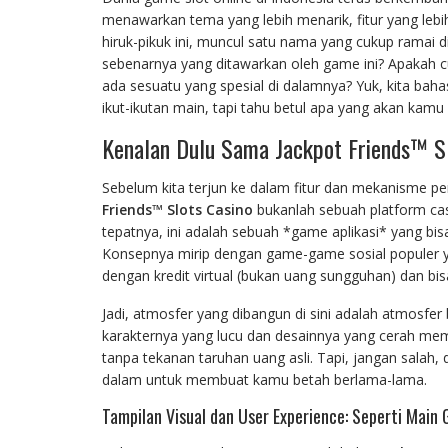
menawarkan tema yang lebih menarik, fitur yang lebih
hiruk-pikuk ini, muncul satu nama yang cukup ramai d
sebenarnya yang ditawarkan oleh game ini? Apakah
ada sesuatu yang spesial di dalamnya? Yuk, kita bah
ikut-ikutan main, tapi tahu betul apa yang akan kamu
Kenalan Dulu Sama Jackpot Friends™ Sl
Sebelum kita terjun ke dalam fitur dan mekanisme 
Friends™ Slots Casino
bukanlah sebuah platform casin
tepatnya, ini adalah sebuah *game aplikasi* yang b
Konsepnya mirip dengan game-game sosial populer 
dengan kredit virtual (bukan uang sungguhan) dan bis
Jadi, atmosfer yang dibangun di sini adalah atmosfe
karakternya yang lucu dan desainnya yang cerah me
tanpa tekanan taruhan uang asli. Tapi, jangan salah,
dalam untuk membuat kamu betah berlama-lama.
Tampilan Visual dan User Experience: Seperti Main