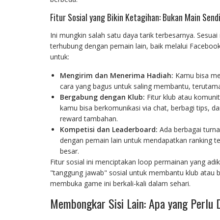
Fitur Sosial yang Bikin Ketagihan: Bukan Main Sendi
Ini mungkin salah satu daya tarik terbesarnya. Sesu
terhubung dengan pemain lain, baik melalui Faceboo
untuk:
Mengirim dan Menerima Hadiah:
Kamu bisa meng
cara yang bagus untuk saling membantu, terutama 
Bergabung dengan Klub:
Fitur klub atau komun
kamu bisa berkomunikasi via chat, berbagi tips,
reward tambahan.
Kompetisi dan Leaderboard:
Ada berbagai turna
dengan pemain lain untuk mendapatkan ranking ter
besar.
Fitur sosial ini menciptakan loop permainan yang adik
"tanggung jawab" sosial untuk membantu klub atau b
membuka game ini berkali-kali dalam sehari.
Membongkar Sisi Lain: Apa yang Perlu 