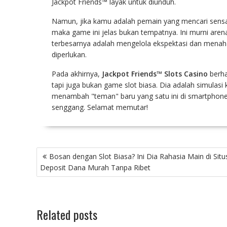
Jackpot Friends™ layak untuk diunduh.
Namun, jika kamu adalah pemain yang mencari sensasi
maka game ini jelas bukan tempatnya. Ini murni aren
terbesarnya adalah mengelola ekspektasi dan menahan
diperlukan.
Pada akhirnya,
Jackpot Friends™ Slots Casino
berha
tapi juga bukan game slot biasa. Dia adalah simulasi
menambah "teman" baru yang satu ini di smartphone-
senggang. Selamat memutar!
Post
Bosan dengan Slot Biasa? Ini Dia Rahasia Main di Situ
navigation
Deposit Dana Murah Tanpa Ribet
Related posts