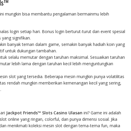
nds™
i ini mungkin bisa membantu pengalaman bermainmu lebih
las login setiap hari. Bonus login berturut-turut dan event spesial
 yang signifikan.
in banyak teman dalam game, semakin banyak hadiah koin yang
aktif untuk dukungan tambahan.
tuk selalu memutar dengan taruhan maksimal. Sesuaikan taruhan
mutar lebih lama dengan taruhan kecil lebih menguntungkan
in slot yang tersedia. Beberapa mesin mungkin punya volatilitas
tilitas rendah mungkin memberikan kemenangan kecil yang sering,
.
dari
Jackpot Friends™ Slots Casino Ulasan
ini? Game ini adalah
lot online yang ringan, colorful, dan punya dimensi sosial. Jika
 dan menikmati koleksi mesin slot dengan tema-tema fun, maka