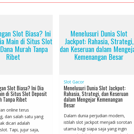
gan Slot Biasa? Ini
Menelusuri Dunia Slot
ia Main di Situs Slot
Jackpot: Rahasia, Strategi,
 Dana Murah Tanpa
dan Keseruan dalam Mengej
Ribet
Kemenangan Besar
Slot Gacor
an Slot Biasa? Ini Dia
Menelusuri Dunia Slot Jackpot:
in di Situs Slot Deposit
Rahasia, Strategi, dan Keseruan
h Tanpa Ribet
dalam Mengejar Kemenangan
Besar
an online terus
Dalam dunia perjudian modern,
, dan salah satu yang
istilah slot jackpot menjadi sorotan
ak dicari adalah
utama bagi siapa saja yang ingin
lot. Tapi, jujur saja,